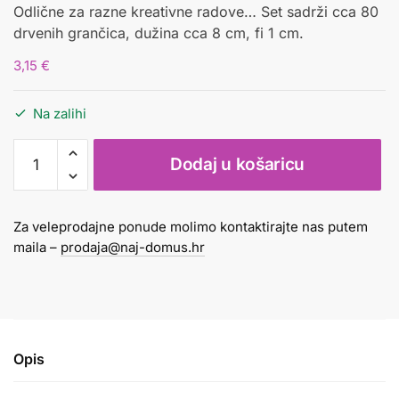
Odlične za razne kreativne radove… Set sadrži cca 80
drvenih grančica, dužina cca 8 cm, fi 1 cm.
3,15
€
Na zalihi
Grančice
Dodaj u košaricu
drvene
male
8
Za veleprodajne ponude molimo kontaktirajte nas putem
x
maila –
prodaja@naj-domus.hr
1
cm
250g
natur
količina
Opis