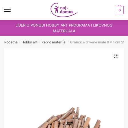
Skip
Skip
to
to
0
navigation
content
LIDER U PONUDI HOBBY ART PROGRAMA I LIKOVNOG
MATERIJALA
Početna
Hobby art
Repro materijal
Grančice drvene male 8 x 1 cm 250
/
/
/