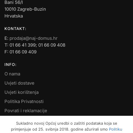
Bani 56/I
10010 Zagreb-Buzin
Hrvatska
KONTAKT:
E:
prodaja@naj-domus.hr
T: 01 66 41 399; 01 66 09 408
F: 01 66 09 409
INFO:
O nama
Uvjeti dostave
Uvjeti korištenja
Politika Privatnosti
Povrati i reklamacije
Kontakt
Sukladno novoj Općoj uredbi o zaštiti podataka koja se
primjenjuje od 25. svibnja 2018. godine ažurirali smo
Politiku