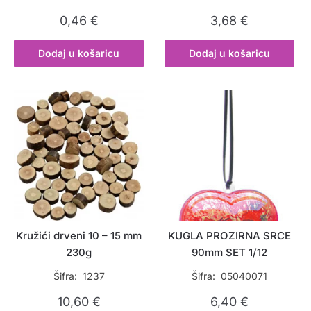
0,46
€
3,68
€
Dodaj u košaricu
Dodaj u košaricu
Kružići drveni 10 – 15 mm
KUGLA PROZIRNA SRCE
230g
90mm SET 1/12
Šifra: 1237
Šifra: 05040071
10,60
€
6,40
€