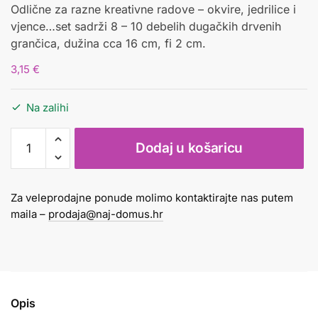
Odlične za razne kreativne radove – okvire, jedrilice i
vjence…set sadrži 8 – 10 debelih dugačkih drvenih
grančica, dužina cca 16 cm, fi 2 cm.
3,15
€
Na zalihi
Grančice
Dodaj u košaricu
drvene
16
x
Za veleprodajne ponude molimo kontaktirajte nas putem
2
maila –
prodaja@naj-domus.hr
cm
250g
natur
količina
Opis