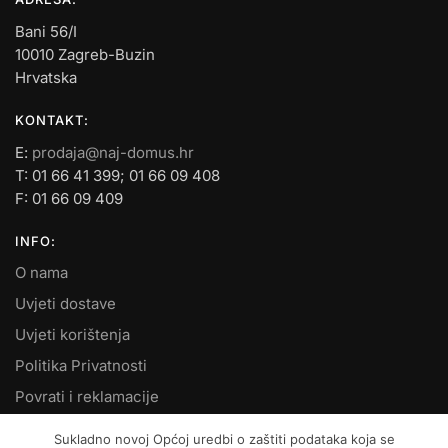
Bani 56/I
10010 Zagreb-Buzin
Hrvatska
KONTAKT:
E:
prodaja@naj-domus.hr
T: 01 66 41 399; 01 66 09 408
F: 01 66 09 409
INFO:
O nama
Uvjeti dostave
Uvjeti korištenja
Politika Privatnosti
Povrati i reklamacije
Kontakt
Sukladno novoj Općoj uredbi o zaštiti podataka koja se