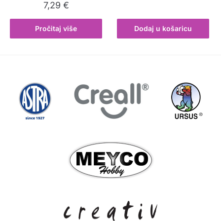
7,29
€
Pročitaj više
Dodaj u košaricu