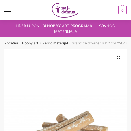
Skip
Skip
to
to
0
navigation
content
LIDER U PONUDI HOBBY ART PROGRAMA I LIKOVNOG
MATERIJALA
Početna
Hobby art
Repro materijal
Grančice drvene 16 x 2 cm 250g na
/
/
/