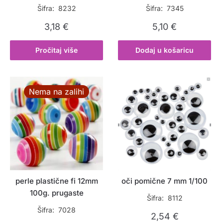
Šifra: 8232
Šifra: 7345
3,18
€
5,10
€
Pročitaj više
Dodaj u košaricu
Nema na zalihi
perle plastične fi 12mm
oči pomične 7 mm 1/100
100g. prugaste
Šifra: 8112
Šifra: 7028
2,54
€