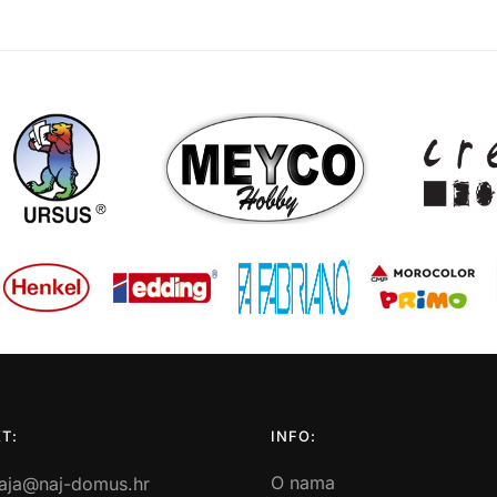
T:
INFO:
O nama
aja@naj-domus.hr