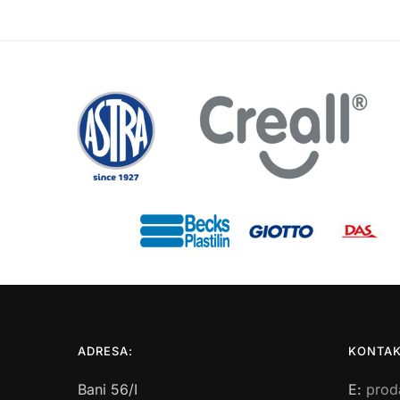
ADRESA:
KONTAK
Bani 56/I
E:
prod