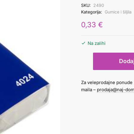
SKU:
2490
Kategorija:
Gumice i šiljila
0,33
€
Na zalihi
Gumica
Dodaj
Milan
4024
srednja
Za veleprodajne ponude 
količina
maila –
prodaja@naj-dom