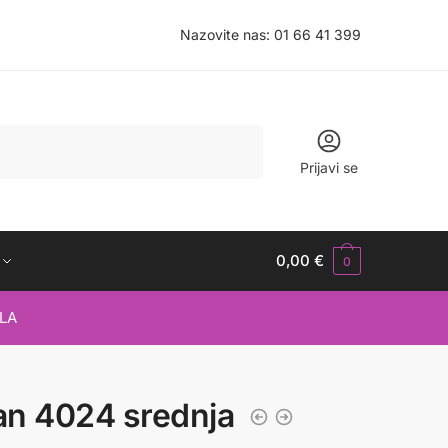
Nazovite nas:
01 66 41 399
Prijavi se
0,00
€
0
LA
an 4024 srednja