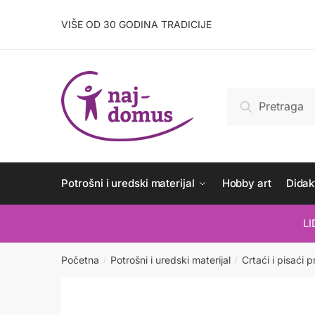
Skip
Skip
to
to
VIŠE OD 30 GODINA TRADICIJE
navigation
content
Pretraži:
Pretraži
Potrošni i uredski materijal
Hobby art
Didakt
L
Početna
Potrošni i uredski materijal
Crtaći i pisaći p
/
/