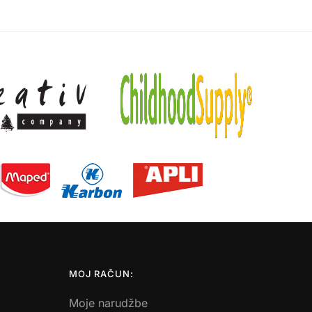
MOJ RAČUN:
Moje narudžbe