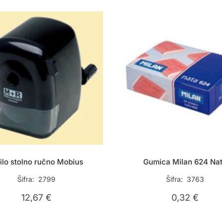
jilo stolno ručno Mobius
Gumica Milan 624 Na
Šifra: 2799
Šifra: 3763
12,67
€
0,32
€