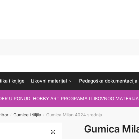
ika i knjige
Likovni materijal
Pedagoška dokumentacija
IDER U PONUDI HOBBY ART PROGRAMA I LIKOVNOG MATERIJA
ribor
Gumice i šiljila
Gumica Milan 4024 srednja
/
/
Gumica Mil