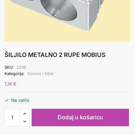
ŠILJILO METALNO 2 RUPE MOBIUS
SKU:
2296
Kategorija:
Gumice i šiljila
1,14
€
Na zalihi
ŠILJILO
Dodaj u košaricu
METALNO
2
RUPE