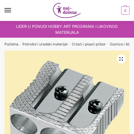
Skip
Skip
to
to
0
navigation
content
LIDER U PONUDI HOBBY ART PROGRAMA I LIKOVNOG
MATERIJALA
Početna
Potrošni i uredski materijal
Crtaći i pisaći pribor
Gumice i šiljil
/
/
/