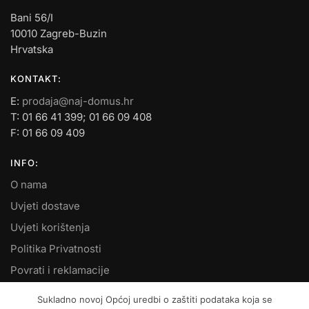
Bani 56/I
10010 Zagreb-Buzin
Hrvatska
KONTAKT:
E:
prodaja@naj-domus.hr
T: 01 66 41 399; 01 66 09 408
F: 01 66 09 409
INFO:
O nama
Uvjeti dostave
Uvjeti korištenja
Politika Privatnosti
Povrati i reklamacije
Kontakt
Sukladno novoj Općoj uredbi o zaštiti podataka koja se