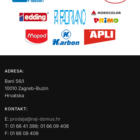
ADRESA:
Bani 56/I
10010 Zagreb-Buzin
Hrvatska
KONTAKT:
E:
prodaja@naj-domus.hr
T: 01 66 41 399; 01 66 09 408
F: 01 66 09 409