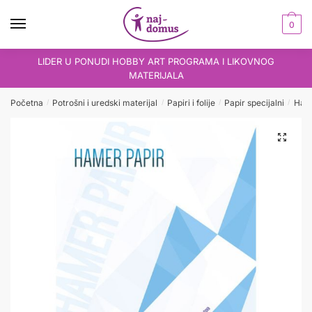
Skip
Skip
to
to
0
navigation
content
LIDER U PONUDI HOBBY ART PROGRAMA I LIKOVNOG
MATERIJALA
Početna
Potrošni i uredski materijal
Papiri i folije
Papir specijalni
Hame
/
/
/
/