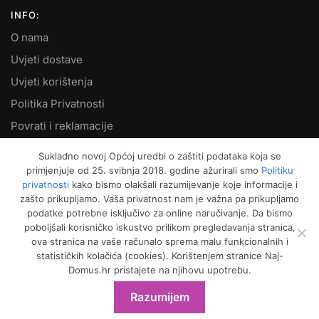
INFO:
O nama
Uvjeti dostave
Uvjeti korištenja
Politika Privatnosti
Povrati i reklamacije
Kontakt
Sukladno novoj Općoj uredbi o zaštiti podataka koja se
primjenjuje od 25. svibnja 2018. godine ažurirali smo
Politiku
MOJ RAČUN:
privatnosti
kako bismo olakšali razumijevanje koje informacije i
zašto prikupljamo. Vaša privatnost nam je važna pa prikupljamo
Moje narudžbe
podatke potrebne isključivo za online naručivanje. Da bismo
Kako naručiti
poboljšali korisničko iskustvo prilikom pregledavanja stranica,
ova stranica na vaše računalo sprema malu funkcionalnih i
Način plaćanja
statističkih kolačića (cookies). Korištenjem stranice Naj-
Garancija kvalitete
Domus.hr pristajete na njihovu upotrebu.
Košarica
Razumijem