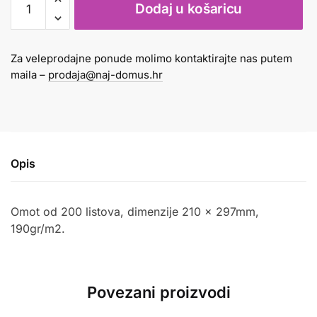
Dodaj u košaricu
A4
bijeli
1/200
Za veleprodajne ponude molimo kontaktirajte nas putem
omot
maila –
prodaja@naj-domus.hr
količina
Opis
Omot od 200 listova, dimenzije 210 x 297mm,
190gr/m2.
Povezani proizvodi