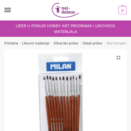
Skip
Skip
to
to
0
navigation
content
LIDER U PONUDI HOBBY ART PROGRAMA I LIKOVNOG
MATERIJALA
Početna
Likovni materijal
Slikarski pribor
Ostali pribor
Kist tempera pl
/
/
/
/