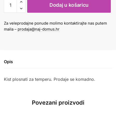
Kist
Dodaj u košaricu
tempera
plosnati
br.2
Za veleprodajne ponude molimo kontaktirajte nas putem
Milan
maila –
prodaja@naj-domus.hr
količina
Opis
Kist plosnati za temperu. Prodaje se komadno.
Povezani proizvodi