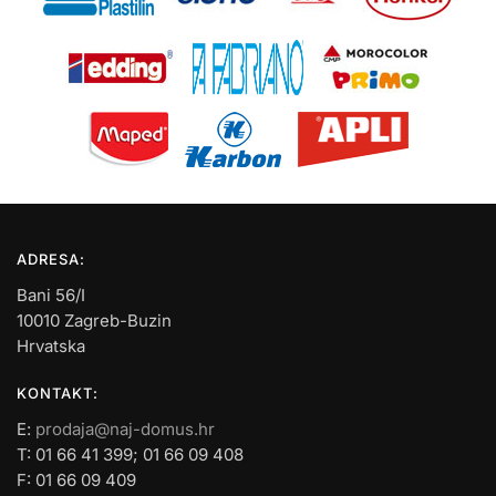
ADRESA:
Bani 56/I
10010 Zagreb-Buzin
Hrvatska
KONTAKT:
E:
prodaja@naj-domus.hr
T: 01 66 41 399; 01 66 09 408
F: 01 66 09 409