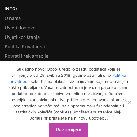
INFO:
O nama
Uvjeti dostave
Uvjeti korištenja
Politika Privatnosti
Povrati i reklamacije
Kontakt
Sukladno novoj Općoj uredbi o zaštiti podataka koja se
primjenjuje od 25. svibnja 2018. godine ažurirali smo
Politiku
MOJ RAČUN:
privatnosti
kako bismo olakšali razumijevanje koje informacije i
zašto prikupljamo. Vaša privatnost nam je važna pa prikupljamo
Moje narudžbe
podatke potrebne isključivo za online naručivanje. Da bismo
Kako naručiti
poboljšali korisničko iskustvo prilikom pregledavanja stranica,
ova stranica na vaše računalo sprema malu funkcionalnih i
Način plaćanja
statističkih kolačića (cookies). Korištenjem stranice Naj-
Garancija kvalitete
Domus.hr pristajete na njihovu upotrebu.
Košarica
Razumijem