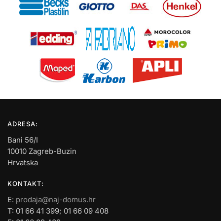
ADRESA:
Bani 56/I
10010 Zagreb-Buzin
Hrvatska
KONTAKT:
E:
prodaja@naj-domus.hr
T: 01 66 41 399; 01 66 09 408