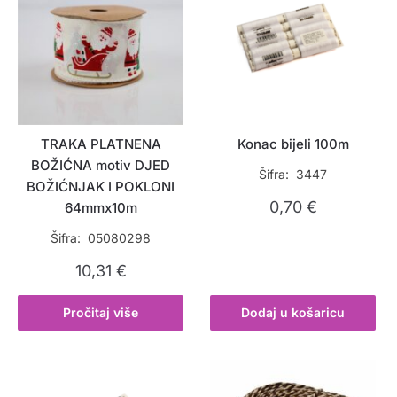
TRAKA PLATNENA
Konac bijeli 100m
BOŽIĆNA motiv DJED
Šifra: 3447
BOŽIĆNJAK I POKLONI
0,70
€
64mmx10m
Šifra: 05080298
10,31
€
Pročitaj više
Dodaj u košaricu