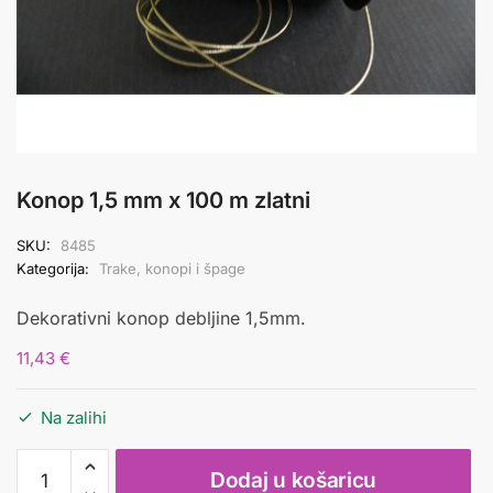
Konop 1,5 mm x 100 m zlatni
SKU:
8485
Kategorija:
Trake, konopi i špage
Dekorativni konop debljine 1,5mm.
11,43
€
Na zalihi
Konop
Dodaj u košaricu
1,5