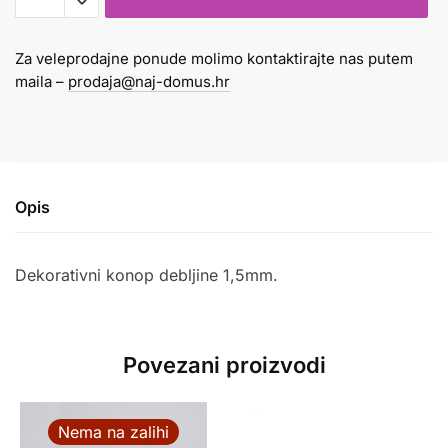
mm
x
Za veleprodajne ponude molimo kontaktirajte nas putem
100
maila –
prodaja@naj-domus.hr
m
zlatni
količina
Opis
Dekorativni konop debljine 1,5mm.
Povezani proizvodi
Nema na zalihi