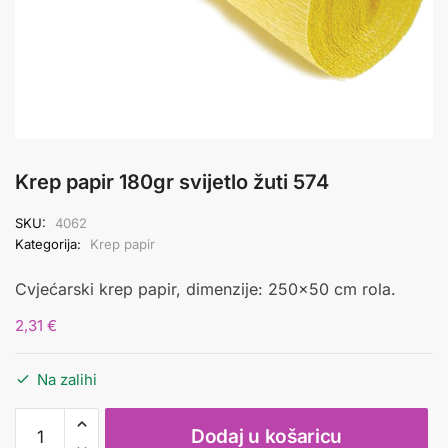
Krep papir 180gr svijetlo žuti 574
SKU:
4062
Kategorija:
Krep papir
Cvjećarski krep papir, dimenzije: 250×50 cm rola.
2,31
€
Na zalihi
Krep
Dodaj u košaricu
papir