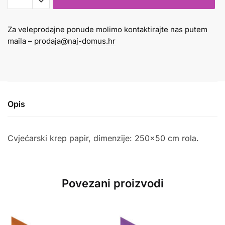
180gr
svijetlo
Za veleprodajne ponude molimo kontaktirajte nas putem
žuti
maila –
prodaja@naj-domus.hr
574
količina
Opis
Cvjećarski krep papir, dimenzije: 250×50 cm rola.
Povezani proizvodi