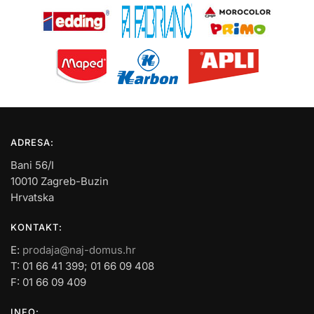
ADRESA:
Bani 56/I
10010 Zagreb-Buzin
Hrvatska
KONTAKT:
E:
prodaja@naj-domus.hr
T: 01 66 41 399; 01 66 09 408
F: 01 66 09 409
INFO: