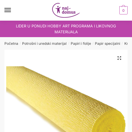
Skip
Skip
to
to
0
navigation
content
LIDER U PONUDI HOBBY ART PROGRAMA I LIKOVNOG
MATERIJALA
Početna
Potrošni i uredski materijal
Papiri i folije
Papir specijalni
Krep
/
/
/
/