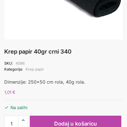
Krep papir 40gr crni 340
SKU:
4086
Kategorija:
Krep papir
Dimenzije: 250×50 cm rola, 40g rola.
1,01
€
Na zalihi
Krep
Dodaj u košaricu
papir