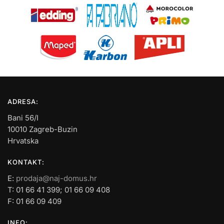
ADRESA:
Bani 56/I
10010 Zagreb-Buzin
Hrvatska
KONTAKT:
E:
prodaja@naj-domus.hr
T: 01 66 41 399; 01 66 09 408
F: 01 66 09 409
INFO: