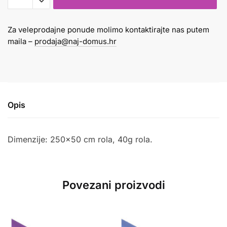
40gr
crni
Za veleprodajne ponude molimo kontaktirajte nas putem
340
maila –
prodaja@naj-domus.hr
količina
Opis
Dimenzije: 250×50 cm rola, 40g rola.
Povezani proizvodi