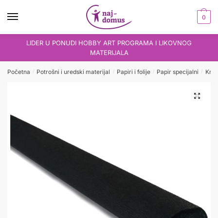
Skip
Skip
to
to
0
navigation
content
LIDER U PONUDI HOBBY ART PROGRAMA I LIKOVNOG
MATERIJALA
Početna
Potrošni i uredski materijal
Papiri i folije
Papir specijalni
Krep
/
/
/
/