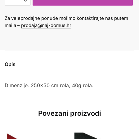
40gr
limun
Za veleprodajne ponude molimo kontaktirajte nas putem
žuti
maila –
prodaja@naj-domus.hr
292
količina
Opis
Dimenzije: 250×50 cm rola, 40g rola.
Povezani proizvodi