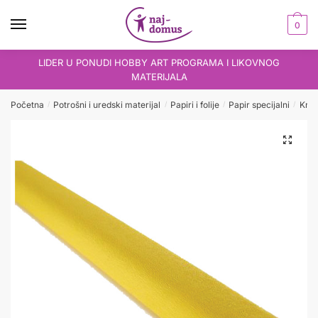
Skip
Skip
to
to
0
navigation
content
LIDER U PONUDI HOBBY ART PROGRAMA I LIKOVNOG
MATERIJALA
Početna
Potrošni i uredski materijal
Papiri i folije
Papir specijalni
Krep
/
/
/
/