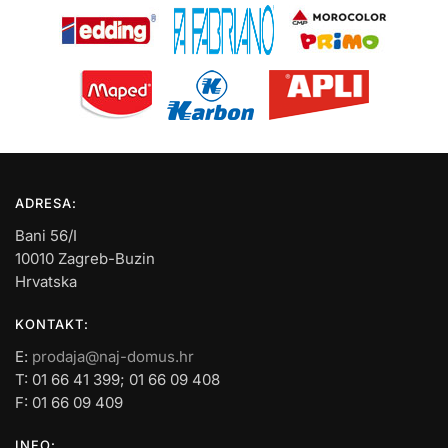
ADRESA:
Bani 56/I
10010 Zagreb-Buzin
Hrvatska
KONTAKT:
E:
prodaja@naj-domus.hr
T: 01 66 41 399; 01 66 09 408
F: 01 66 09 409
INFO: