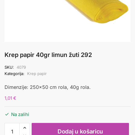
Krep papir 40gr limun žuti 292
SKU:
4079
Kategorija:
Krep papir
Dimenzije: 250×50 cm rola, 40g rola.
1,01
€
Na zalihi
Krep
Dodaj u košaricu
papir