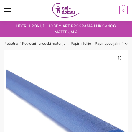
Skip
Skip
to
to
0
navigation
content
LIDER U PONUDI HOBBY ART PROGRAMA I LIKOVNOG
MATERIJALA
Početna
Potrošni i uredski materijal
Papiri i folije
Papir specijalni
Krep
/
/
/
/