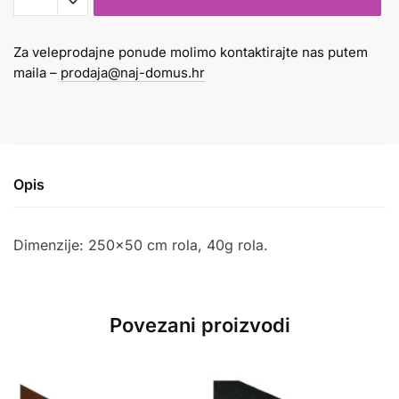
40gr
svijetlo
Za veleprodajne ponude molimo kontaktirajte nas putem
plavi
maila –
prodaja@naj-domus.hr
276
količina
Opis
Dimenzije: 250×50 cm rola, 40g rola.
Povezani proizvodi