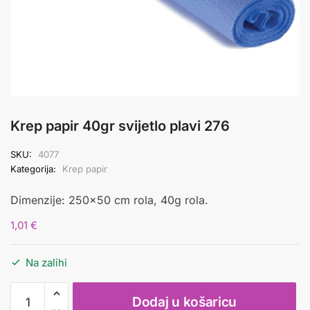
Krep papir 40gr svijetlo plavi 276
SKU:
4077
Kategorija:
Krep papir
Dimenzije: 250×50 cm rola, 40g rola.
1,01
€
Na zalihi
Krep
Dodaj u košaricu
papir