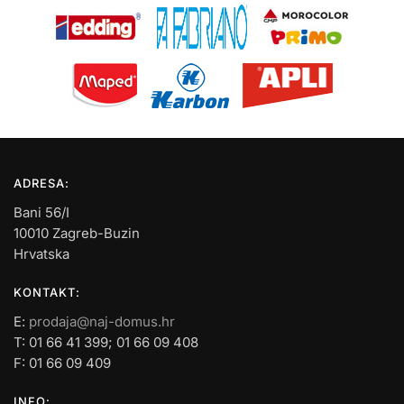
ADRESA:
Bani 56/I
10010 Zagreb-Buzin
Hrvatska
KONTAKT:
E:
prodaja@naj-domus.hr
T: 01 66 41 399; 01 66 09 408
F: 01 66 09 409
INFO: