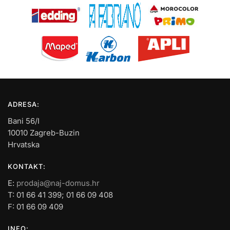
ADRESA:
Bani 56/I
10010 Zagreb-Buzin
Hrvatska
KONTAKT:
E:
prodaja@naj-domus.hr
T: 01 66 41 399; 01 66 09 408
F: 01 66 09 409
INFO: