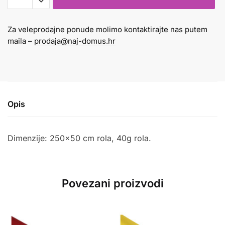
40gr
svijetlo
Za veleprodajne ponude molimo kontaktirajte nas putem
zeleni
maila –
prodaja@naj-domus.hr
232
količina
Opis
Dimenzije: 250×50 cm rola, 40g rola.
Povezani proizvodi