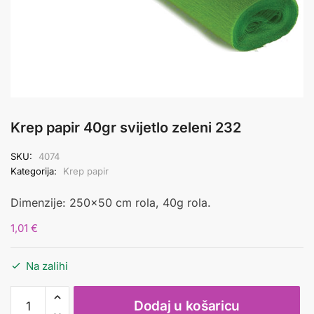
Krep papir 40gr svijetlo zeleni 232
SKU:
4074
Kategorija:
Krep papir
Dimenzije: 250×50 cm rola, 40g rola.
1,01
€
Na zalihi
Krep
Dodaj u košaricu
papir