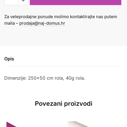
40gr
breskva
Za veleprodajne ponude molimo kontaktirajte nas putem
200
maila –
prodaja@naj-domus.hr
količina
Opis
Dimenzije: 250×50 cm rola, 40g rola.
Povezani proizvodi