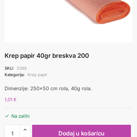
Krep papir 40gr breskva 200
SKU:
5269
Kategorija:
Krep papir
Dimenzije: 250×50 cm rola, 40g rola.
1,01
€
Na zalihi
Krep
Dodaj u košaricu
papir