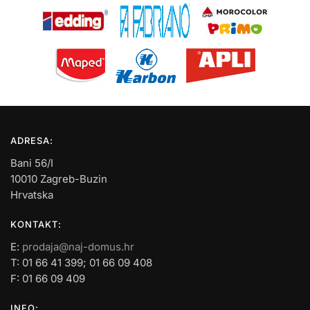
ADRESA:
Bani 56/I
10010 Zagreb-Buzin
Hrvatska
KONTAKT:
E:
prodaja@naj-domus.hr
T: 01 66 41 399; 01 66 09 408
F: 01 66 09 409
INFO: