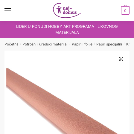
Skip
Skip
to
to
0
navigation
content
LIDER U PONUDI HOBBY ART PROGRAMA I LIKOVNOG
MATERIJALA
Početna
Potrošni i uredski materijal
Papiri i folije
Papir specijalni
Krep
/
/
/
/