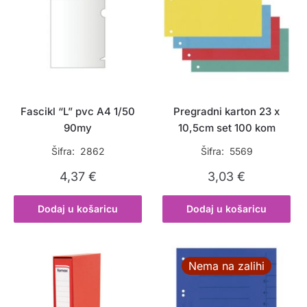
Fascikl “L” pvc A4 1/50
Pregradni karton 23 x
90my
10,5cm set 100 kom
Šifra: 2862
Šifra: 5569
4,37
€
3,03
€
Dodaj u košaricu
Dodaj u košaricu
Nema na zalihi