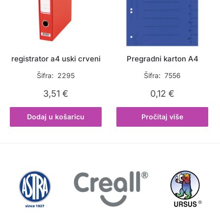
registrator a4 uski crveni
Pregradni karton A4
Šifra: 2295
Šifra: 7556
3,51
€
0,12
€
Dodaj u košaricu
Pročitaj više