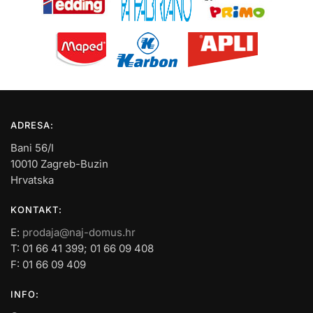
ADRESA:
Bani 56/I
10010 Zagreb-Buzin
Hrvatska
KONTAKT:
E:
prodaja@naj-domus.hr
T: 01 66 41 399; 01 66 09 408
F: 01 66 09 409
INFO: