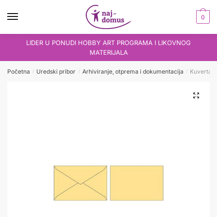
Skip
Skip
to
to
0
navigation
content
LIDER U PONUDI HOBBY ART PROGRAMA I LIKOVNOG
MATERIJALA
Početna
Uredski pribor
Arhiviranje, otprema i dokumentacija
Kuverta 
/
/
/