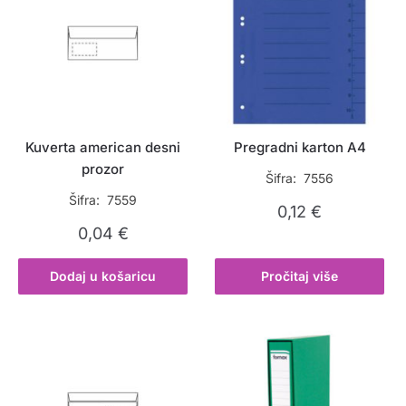
Kuverta american desni
Pregradni karton A4
prozor
Šifra: 7556
Šifra: 7559
0,12
€
0,04
€
Dodaj u košaricu
Pročitaj više