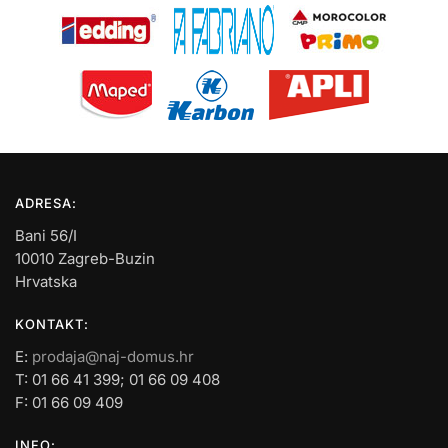
ADRESA:
Bani 56/I
10010 Zagreb-Buzin
Hrvatska
KONTAKT:
E:
prodaja@naj-domus.hr
T: 01 66 41 399; 01 66 09 408
F: 01 66 09 409
INFO: