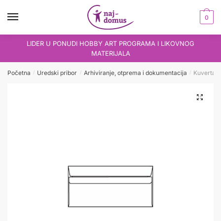
Skip
Skip
to
to
0
navigation
content
LIDER U PONUDI HOBBY ART PROGRAMA I LIKOVNOG
MATERIJALA
Početna
Uredski pribor
Arhiviranje, otprema i dokumentacija
Kuverta 
/
/
/