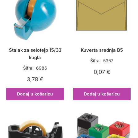
Stalak za selotejp 15/33
Kuverta srednja B5
kugla
Šifra: 5357
Šifra: 6986
0,07
€
3,78
€
Dodaj u košaricu
Dodaj u košaricu