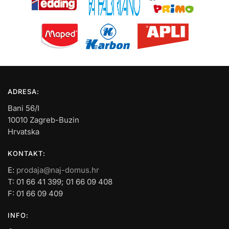
ADRESA:
Bani 56/I
10010 Zagreb-Buzin
Hrvatska
KONTAKT:
E:
prodaja@naj-domus.hr
T: 01 66 41 399; 01 66 09 408
F: 01 66 09 409
INFO: