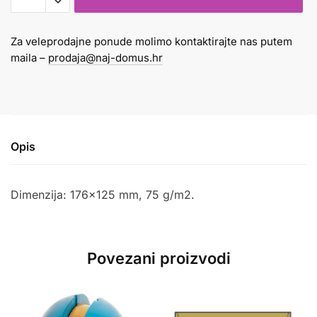
B6
količina
Za veleprodajne ponude molimo kontaktirajte nas putem
maila –
prodaja@naj-domus.hr
Opis
Dimenzija: 176×125 mm, 75 g/m2.
Povezani proizvodi