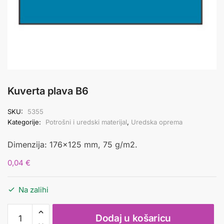
Kuverta plava B6
SKU:
5355
Kategorije:
Potrošni i uredski materijal
,
Uredska oprema
Dimenzija: 176×125 mm, 75 g/m2.
0,04
€
Na zalihi
Kuverta
Dodaj u košaricu
plava