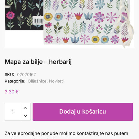
Mapa za bilje – herbarij
SKU:
02020167
Kategorije:
Bilježnice
,
Noviteti
3,30
€
Mapa
Dodaj u košaricu
za
bilje
-
Za veleprodajne ponude molimo kontaktirajte nas putem
herbarij