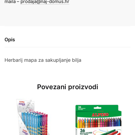
maila –
prodaja@naj-domus.hr
količina
Opis
Herbarij mapa za sakupljanje bilja
Povezani proizvodi