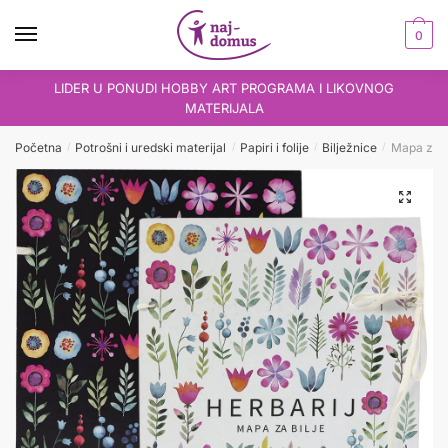
Skip
Skip
to
to
0
navigation
content
LIDER U PONUDI HOBBY ART PROGRAMA I LIKOVNOG
MATERIJALA
Početna
Potrošni i uredski materijal
Papiri i folije
Bilježnice
Mapa za bi
/
/
/
/