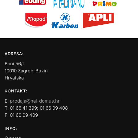
ADRESA:
Bani 56/I
10010 Zagreb-Buzin
Hrvatska
KONTAKT:
E:
prodaja@naj-domus.hr
T: 01 66 41 399; 01 66 09 408
F: 01 66 09 409
INFO: