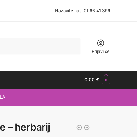
Nazovite nas:
01 66 41 399
Prijavi se
0,00
€
0
LA
e – herbarij