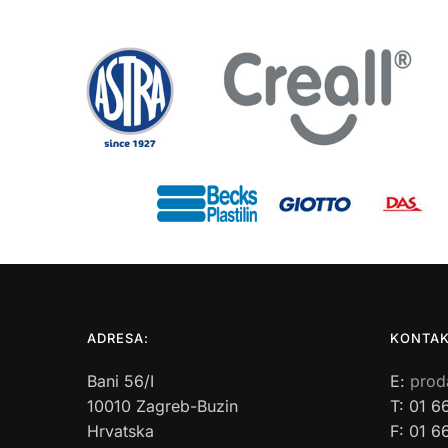
ADRESA:
KONTAK
Bani 56/I
E:
prod
10010 Zagreb-Buzin
T: 01 6
Hrvatska
F: 01 6