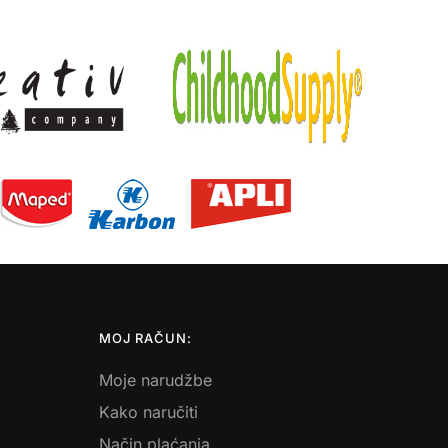
MOJ RAČUN:
Moje narudžbe
Kako naručiti
Način plaćanja