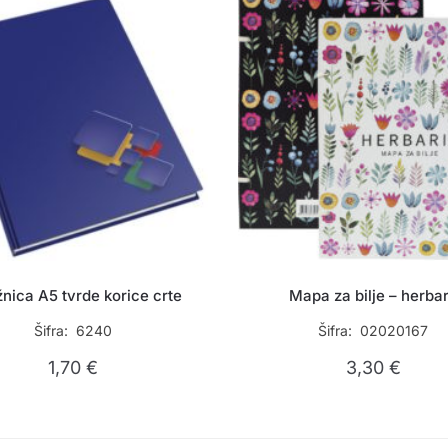
žnica A5 tvrde korice crte
Mapa za bilje – herbar
Šifra: 6240
Šifra: 02020167
1,70
€
3,30
€