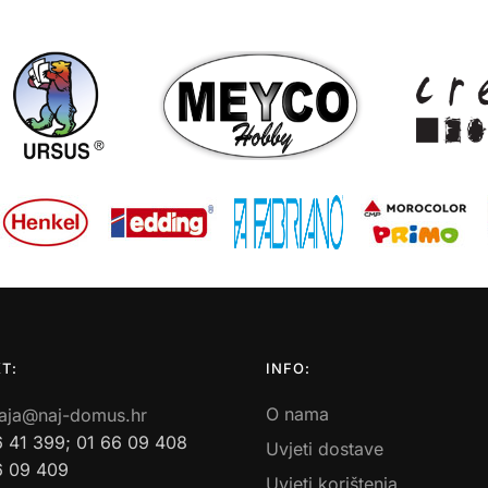
T:
INFO:
O nama
aja@naj-domus.hr
6 41 399; 01 66 09 408
Uvjeti dostave
6 09 409
Uvjeti korištenja