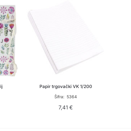
ij
Papir trgovački VK 1/200
Šifra: 5364
7,41
€