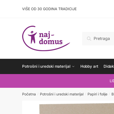
Skip
Skip
to
to
VIŠE OD 30 GODINA TRADICIJE
navigation
content
Pretraži:
Pretraži
Potrošni i uredski materijal
Hobby art
Didakt
L
Početna
Potrošni i uredski materijal
Papiri i folije
B
/
/
/