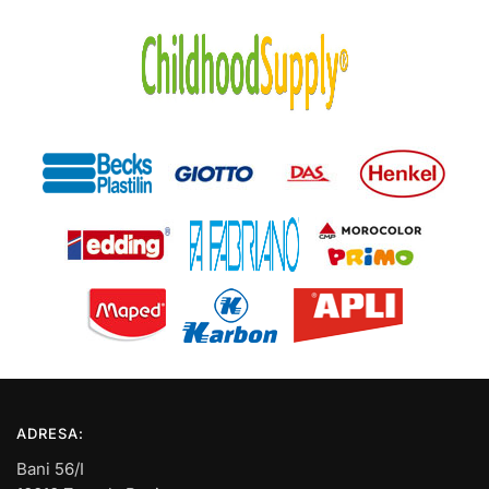
ADRESA:
Bani 56/I