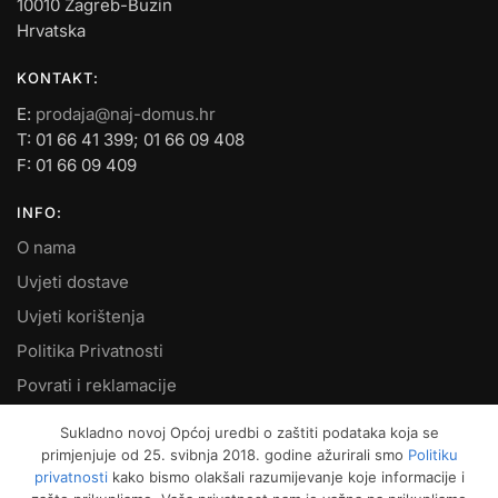
10010 Zagreb-Buzin
Hrvatska
KONTAKT:
E:
prodaja@naj-domus.hr
T: 01 66 41 399; 01 66 09 408
F: 01 66 09 409
INFO:
O nama
Uvjeti dostave
Uvjeti korištenja
Politika Privatnosti
Povrati i reklamacije
Kontakt
Sukladno novoj Općoj uredbi o zaštiti podataka koja se
primjenjuje od 25. svibnja 2018. godine ažurirali smo
Politiku
MOJ RAČUN:
privatnosti
kako bismo olakšali razumijevanje koje informacije i