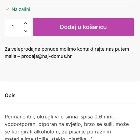
Na zalihi
Marker
Dodaj u košaricu
OHP
permanent
0,6mm
Za veleprodajne ponude molimo kontaktirajte nas putem
Edding
maila –
prodaja@naj-domus.hr
141
F
plavi
količina
Opis
Permanentni, okrugli vrh, širina ispisa 0,6 mm,
vodootporan, otporan na svjetlo, brzo se suši, može
se korigirati alkoholom, za pisanje po raznim
materijalima (folija, staklo, plastika…).