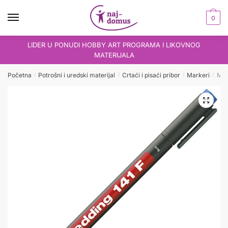
Skip
Skip
to
to
0
navigation
content
LIDER U PONUDI HOBBY ART PROGRAMA I LIKOVNOG
MATERIJALA
Početna
Potrošni i uredski materijal
Crtaći i pisaći pribor
Markeri
Mar
/
/
/
/