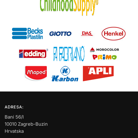
ADRESA:
Bani 56/I
10010 Zagreb-Buzin
Hrvatska