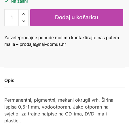
Na zalihi
Marker
Dodaj u košaricu
za
CD
Edding
Za veleprodajne ponude molimo kontaktirajte nas putem
8400
maila –
prodaja@naj-domus.hr
crni
količina
Opis
Permanentni, pigmentni, mekani okrugli vrh. Širina
ispisa 0,5-1 mm, vodootporan. Jako otporan na
svjetlo, za trajne natpise na CD-ima, DVD-ima i
plastici.