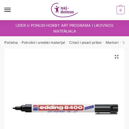
Skip
Skip
to
to
0
navigation
content
LIDER U PONUDI HOBBY ART PROGRAMA I LIKOVNOG
MATERIJALA
Početna
Potrošni i uredski materijal
Crtaći i pisaći pribor
Markeri
Mar
/
/
/
/