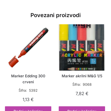
Povezani proizvodi
Marker Edding 300
Marker akrilni M&G 1/5
crveni
Šifra: 9068
Šifra: 5392
7,82
€
1,13
€