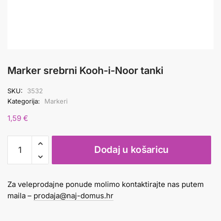
Marker srebrni Kooh-i-Noor tanki
SKU:
3532
Kategorija:
Markeri
1,59
€
Marker
Dodaj u košaricu
srebrni
Kooh-
i-
Za veleprodajne ponude molimo kontaktirajte nas putem
Noor
maila –
prodaja@naj-domus.hr
tanki
količina