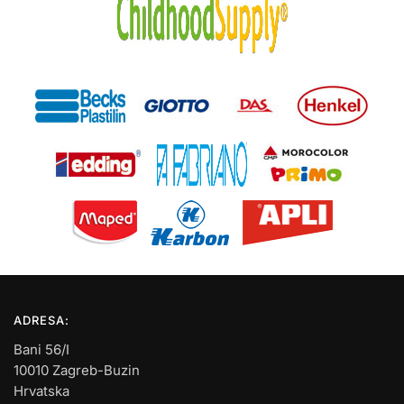
ADRESA:
Bani 56/I
10010 Zagreb-Buzin
Hrvatska