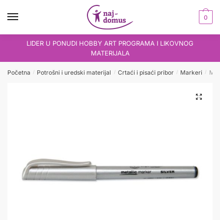
Skip
Skip
to
to
0
navigation
content
LIDER U PONUDI HOBBY ART PROGRAMA I LIKOVNOG
MATERIJALA
Početna
Potrošni i uredski materijal
Crtaći i pisaći pribor
Markeri
Mar
/
/
/
/