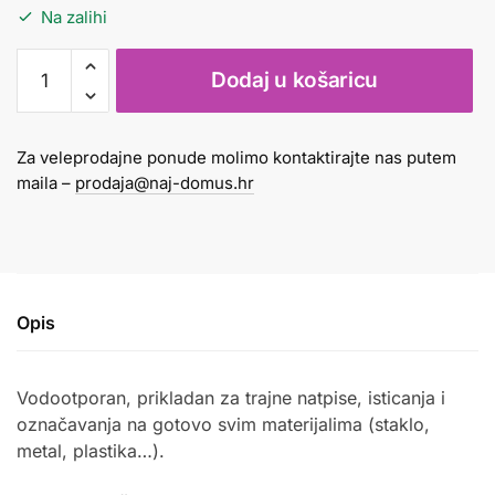
Na zalihi
Marker
Dodaj u košaricu
Edding
300
narančasti
Za veleprodajne ponude molimo kontaktirajte nas putem
količina
maila –
prodaja@naj-domus.hr
Opis
Vodootporan, prikladan za trajne natpise, isticanja i
označavanja na gotovo svim materijalima (staklo,
metal, plastika…).