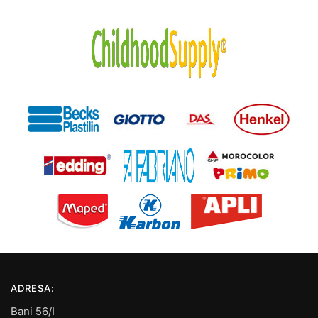
ADRESA:
Bani 56/I