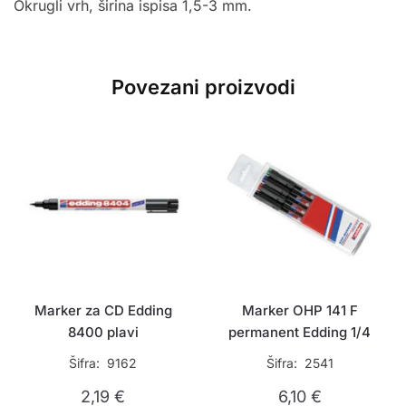
Okrugli vrh, širina ispisa 1,5-3 mm.
Povezani proizvodi
Marker za CD Edding
Marker OHP 141 F
8400 plavi
permanent Edding 1/4
Šifra: 9162
Šifra: 2541
2,19
€
6,10
€