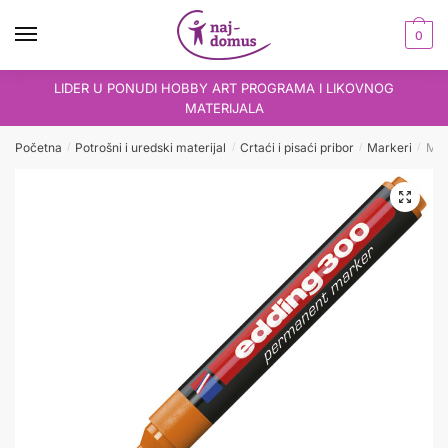
Skip
Skip
to
to
0
navigation
content
LIDER U PONUDI HOBBY ART PROGRAMA I LIKOVNOG
MATERIJALA
Početna
Potrošni i uredski materijal
Crtaći i pisaći pribor
Markeri
Mar
/
/
/
/