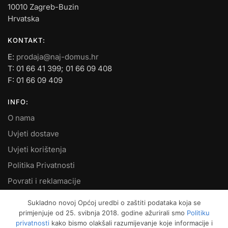
10010 Zagreb-Buzin
Hrvatska
KONTAKT:
E:
prodaja@naj-domus.hr
T: 01 66 41 399; 01 66 09 408
F: 01 66 09 409
INFO:
O nama
Uvjeti dostave
Uvjeti korištenja
Politika Privatnosti
Povrati i reklamacije
Kontakt
Sukladno novoj Općoj uredbi o zaštiti podataka koja se
primjenjuje od 25. svibnja 2018. godine ažurirali smo
Politiku
MOJ RAČUN:
privatnosti
kako bismo olakšali razumijevanje koje informacije i