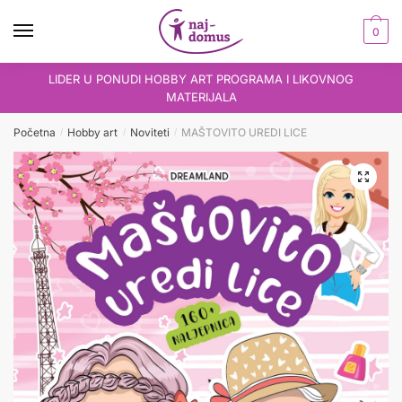
Skip
Skip
to
to
0
navigation
content
LIDER U PONUDI HOBBY ART PROGRAMA I LIKOVNOG
MATERIJALA
Početna
Hobby art
Noviteti
MAŠTOVITO UREDI LICE
/
/
/