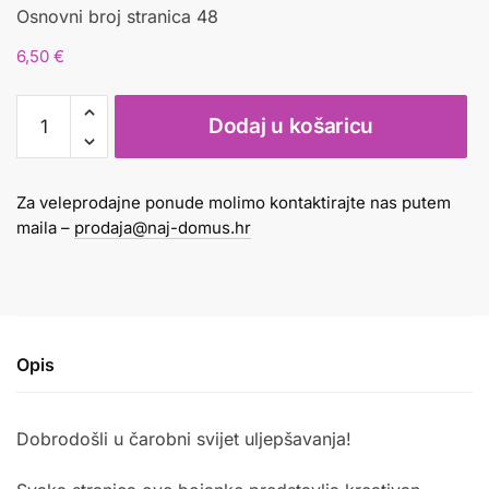
Osnovni broj stranica 48
6,50
€
MAŠTOVITO
Dodaj u košaricu
UREDI
LICE
količina
Za veleprodajne ponude molimo kontaktirajte nas putem
maila –
prodaja@naj-domus.hr
Opis
Dobrodošli u čarobni svijet uljepšavanja!