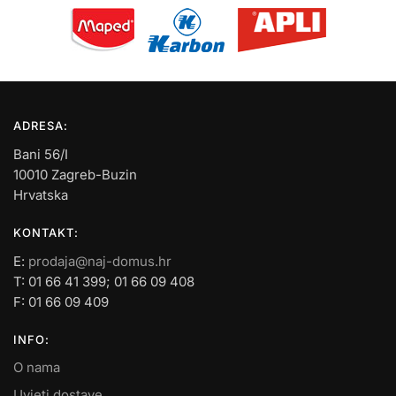
ADRESA:
Bani 56/I
10010 Zagreb-Buzin
Hrvatska
KONTAKT:
E:
prodaja@naj-domus.hr
T: 01 66 41 399; 01 66 09 408
F: 01 66 09 409
INFO:
O nama
Uvjeti dostave