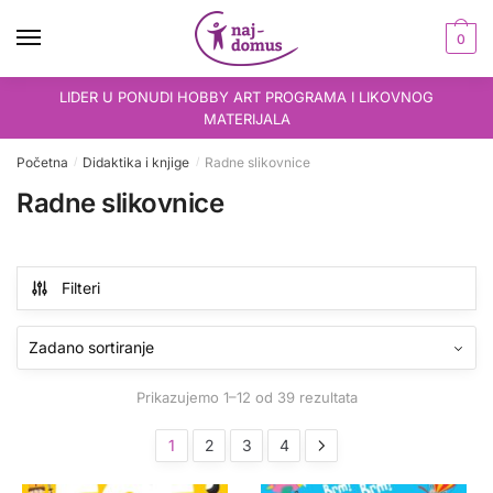
Skip
Skip
to
to
0
navigation
content
LIDER U PONUDI HOBBY ART PROGRAMA I LIKOVNOG
MATERIJALA
Početna
Didaktika i knjige
Radne slikovnice
/
/
Radne slikovnice
Filteri
Prikazujemo 1–12 od 39 rezultata
1
2
3
4