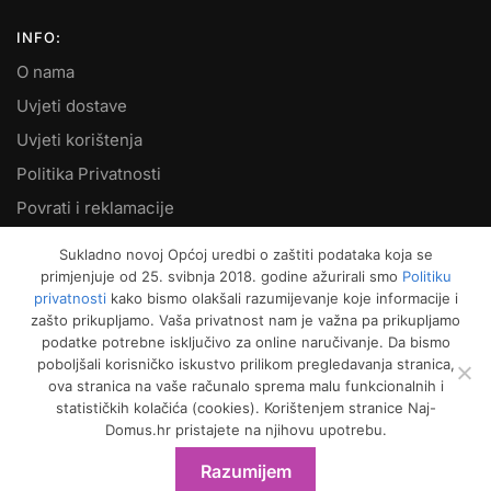
INFO:
O nama
Uvjeti dostave
Uvjeti korištenja
Politika Privatnosti
Povrati i reklamacije
Kontakt
Sukladno novoj Općoj uredbi o zaštiti podataka koja se
primjenjuje od 25. svibnja 2018. godine ažurirali smo
Politiku
MOJ RAČUN:
privatnosti
kako bismo olakšali razumijevanje koje informacije i
zašto prikupljamo. Vaša privatnost nam je važna pa prikupljamo
Moje narudžbe
podatke potrebne isključivo za online naručivanje. Da bismo
Kako naručiti
poboljšali korisničko iskustvo prilikom pregledavanja stranica,
ova stranica na vaše računalo sprema malu funkcionalnih i
Način plaćanja
statističkih kolačića (cookies). Korištenjem stranice Naj-
Garancija kvalitete
Domus.hr pristajete na njihovu upotrebu.
Košarica
Razumijem