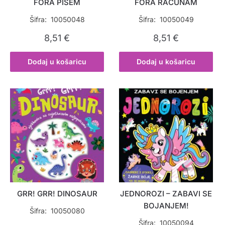
FORA PIŠEM
FORA RAČUNAM
Šifra: 10050048
Šifra: 10050049
8,51
€
8,51
€
Dodaj u košaricu
Dodaj u košaricu
GRR! GRR! DINOSAUR
JEDNOROZI – ZABAVI SE
BOJANJEM!
Šifra: 10050080
Šifra: 10050094