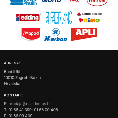
ADRESA:
Bani 56/I
10010 Zagreb-Buzin
Hrvatska
KONTAKT:
E:
prodaja@naj-domus.hr
T: 01 66 41 399; 01 66 09 408
F: 01 66 09 409