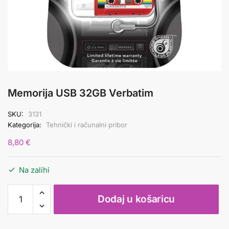
Memorija USB 32GB Verbatim
SKU:
3131
Kategorija:
Tehnički i računalni pribor
8,80
€
Na zalihi
Memorija
Dodaj u košaricu
USB
32GB
Verbatim