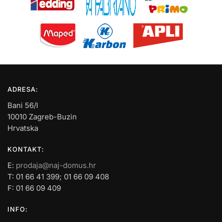
ADRESA:
Bani 56/I
10010 Zagreb-Buzin
Hrvatska
KONTAKT:
E:
prodaja@naj-domus.hr
T: 01 66 41 399; 01 66 09 408
F: 01 66 09 409
INFO: