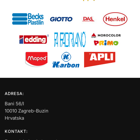
ADRESA:
Bani 56/I
10010 Zagreb-Buzin
Hrvatska
KONTAKT: