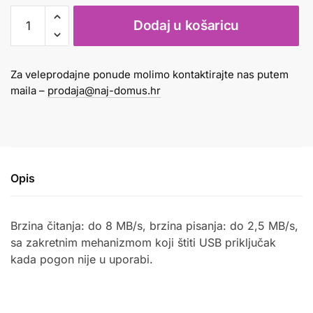
Memorija
Dodaj u košaricu
USB
64GB
Verbatim
Za veleprodajne ponude molimo kontaktirajte nas putem
količina
maila –
prodaja@naj-domus.hr
Opis
Brzina č
itanja: do 8 MB/s, brzina pisanja: do 2,5 MB/s,
sa zakretnim mehanizmom koji štiti USB priključak
kada pogon nije u uporabi.