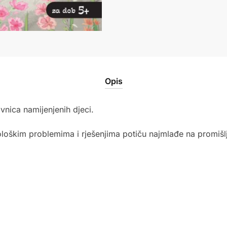
Opis
ovnica namijenjenih djeci.
ološkim problemima i rješenjima potiču najmlađe na promišlja