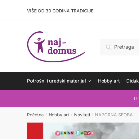
Skip
Skip
to
to
VIŠE OD 30 GODINA TRADICIJE
navigation
content
Pretraži:
Pretraži
Potrošni i uredski materijal
Hobby art
Didakt
L
Početna
Hobby art
Noviteti
NAPORNA SEOBA
/
/
/