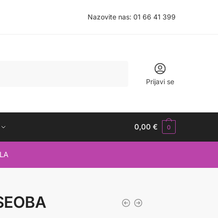
Nazovite nas:
01 66 41 399
Prijavi se
0,00
€
0
LA
SEOBA