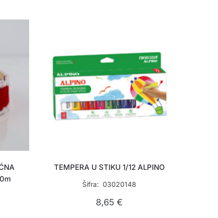
IĆNA
TEMPERA U STIKU 1/12 ALPINO
10m
Šifra: 03020148
8,65
€