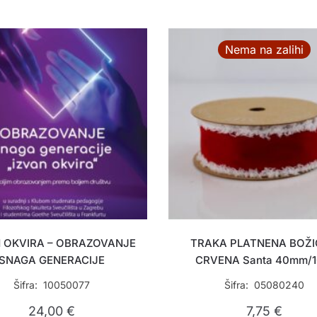
Nema na zalihi
N OKVIRA – OBRAZOVANJE
TRAKA PLATNENA BOŽ
SNAGA GENERACIJE
CRVENA Santa 40mm/
Šifra: 10050077
Šifra: 05080240
24,00
€
7,75
€