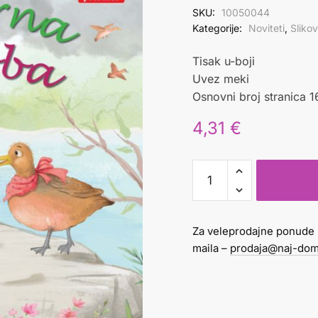
SKU:
10050044
Kategorije:
Noviteti
,
Sliko
Tisak u-boji
Uvez meki
Osnovni broj stranica 1
4,31
€
NAPORNA
SEOBA
količina
Za veleprodajne ponude 
maila –
prodaja@naj-dom