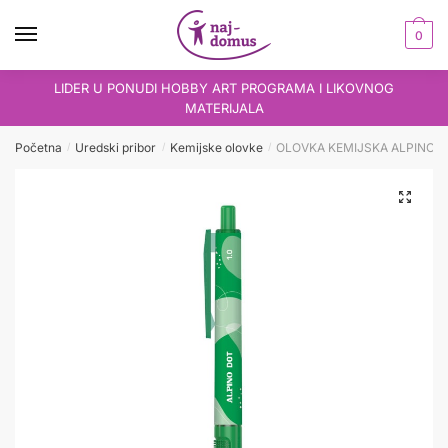
Skip
Skip
to
to
0
navigation
content
LIDER U PONUDI HOBBY ART PROGRAMA I LIKOVNOG
MATERIJALA
Početna
Uredski pribor
Kemijske olovke
OLOVKA KEMIJSKA ALPINO D
/
/
/