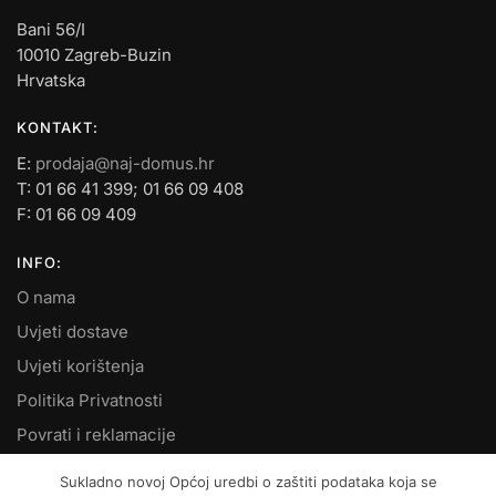
Bani 56/I
10010 Zagreb-Buzin
Hrvatska
KONTAKT:
E:
prodaja@naj-domus.hr
T: 01 66 41 399; 01 66 09 408
F: 01 66 09 409
INFO:
O nama
Uvjeti dostave
Uvjeti korištenja
Politika Privatnosti
Povrati i reklamacije
Kontakt
Sukladno novoj Općoj uredbi o zaštiti podataka koja se