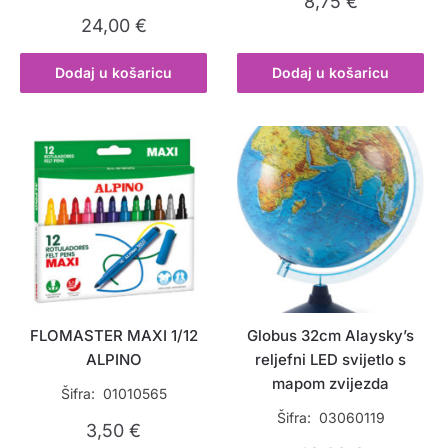
8,75
€
24,00
€
Dodaj u košaricu
Dodaj u košaricu
FLOMASTER MAXI 1/12
Globus 32cm Alaysky’s
ALPINO
reljefni LED svijetlo s
mapom zvijezda
Šifra: 01010565
Šifra: 03060119
3,50
€