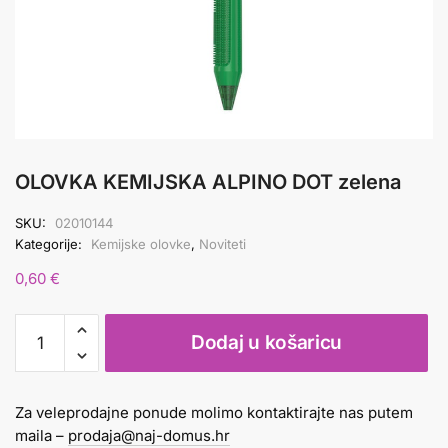
OLOVKA KEMIJSKA ALPINO DOT zelena
SKU:
02010144
Kategorije:
Kemijske olovke
,
Noviteti
0,60
€
OLOVKA
Dodaj u košaricu
KEMIJSKA
ALPINO
DOT
Za veleprodajne ponude molimo kontaktirajte nas putem
zelena
maila –
prodaja@naj-domus.hr
količina