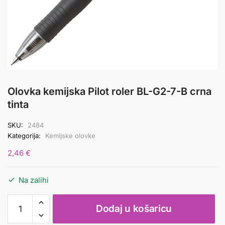
Olovka kemijska Pilot roler BL-G2-7-B crna
tinta
SKU:
2484
Kategorija:
Kemijske olovke
2,46
€
Na zalihi
Olovka
Dodaj u košaricu
kemijska
Pilot