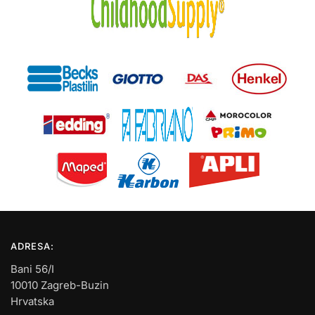
ADRESA:
Bani 56/I
10010 Zagreb-Buzin
Hrvatska