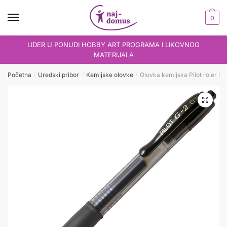
Skip
Skip
to
to
0
navigation
content
LIDER U PONUDI HOBBY ART PROGRAMA I LIKOVNOG
MATERIJALA
Početna
Uredski pribor
Kemijske olovke
Olovka kemijska Pilot roler BL
/
/
/