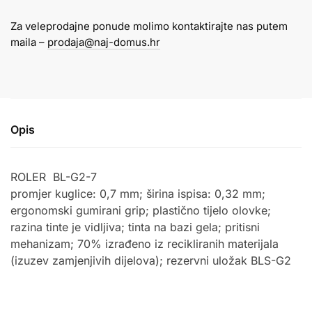
roler
Za veleprodajne ponude molimo kontaktirajte nas putem
BL-
maila –
prodaja@naj-domus.hr
G2-
7-
B
crna
tinta
Opis
količina
ROLER
BL-G2-7
promjer kuglice: 0,7 mm; širina ispisa: 0,32 mm;
ergonomski gumirani grip; plastično tijelo olovke;
razina tinte je vidljiva; tinta na bazi gela; pritisni
mehanizam; 70% izrađeno iz recikliranih materijala
(izuzev zamjenjivih dijelova); rezervni uložak BLS-G2