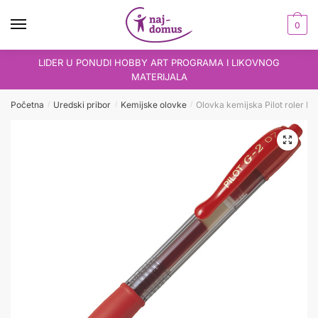
Skip
Skip
to
to
0
navigation
content
LIDER U PONUDI HOBBY ART PROGRAMA I LIKOVNOG
MATERIJALA
Početna
Uredski pribor
Kemijske olovke
Olovka kemijska Pilot roler B
/
/
/