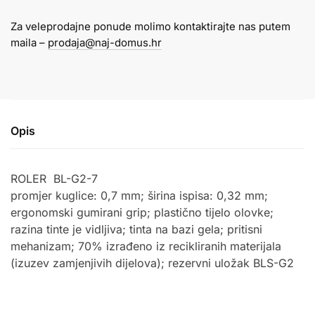
roler
Za veleprodajne ponude molimo kontaktirajte nas putem
BL-
maila –
prodaja@naj-domus.hr
G2-
7-
R
crvena
tinta
Opis
količina
ROLER
BL-G2-7
promjer kuglice: 0,7 mm; širina ispisa: 0,32 mm;
ergonomski gumirani grip; plastično tijelo olovke;
razina tinte je vidljiva; tinta na bazi gela; pritisni
mehanizam; 70% izrađeno iz recikliranih materijala
(izuzev zamjenjivih dijelova); rezervni uložak BLS-G2