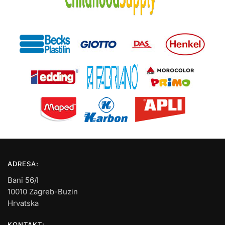
ADRESA:
Bani 56/I
10010 Zagreb-Buzin
Hrvatska
KONTAKT: