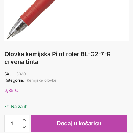
Olovka kemijska Pilot roler BL-G2-7-R
crvena tinta
SKU:
3340
Kategorija:
Kemijske olovke
2,35
€
Na zalihi
Olovka
Dodaj u košaricu
kemijska
Pilot