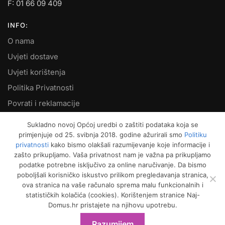
F: 01 66 09 409
INFO:
O nama
Uvjeti dostave
Uvjeti korištenja
Politika Privatnosti
Povrati i reklamacije
Kontakt
Sukladno novoj Općoj uredbi o zaštiti podataka koja se
primjenjuje od 25. svibnja 2018. godine ažurirali smo
Politiku
MOJ RAČUN:
privatnosti
kako bismo olakšali razumijevanje koje informacije i
zašto prikupljamo. Vaša privatnost nam je važna pa prikupljamo
Moje narudžbe
podatke potrebne isključivo za online naručivanje. Da bismo
Kako naručiti
poboljšali korisničko iskustvo prilikom pregledavanja stranica,
ova stranica na vaše računalo sprema malu funkcionalnih i
Način plaćanja
statističkih kolačića (cookies). Korištenjem stranice Naj-
Garancija kvalitete
Domus.hr pristajete na njihovu upotrebu.
Košarica
Razumijem