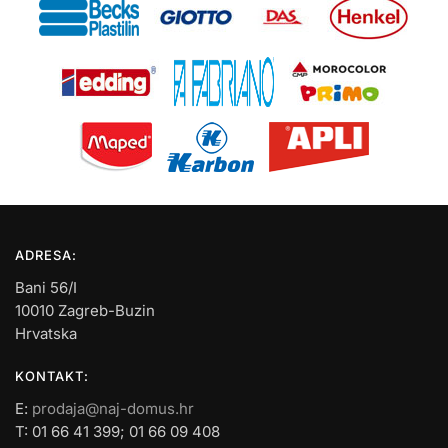
ADRESA:
Bani 56/I
10010 Zagreb-Buzin
Hrvatska
KONTAKT:
E:
prodaja@naj-domus.hr
T: 01 66 41 399; 01 66 09 408