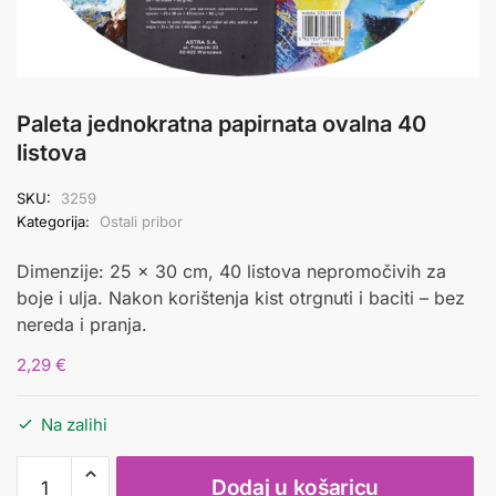
Paleta jednokratna papirnata ovalna 40
listova
SKU:
3259
Kategorija:
Ostali pribor
Dimenzije: 25 x 30 cm, 40 listova nepromočivih za
boje i ulja. Nakon korištenja kist otrgnuti i baciti – bez
nereda i pranja.
2,29
€
Na zalihi
Paleta
Dodaj u košaricu
jednokratna