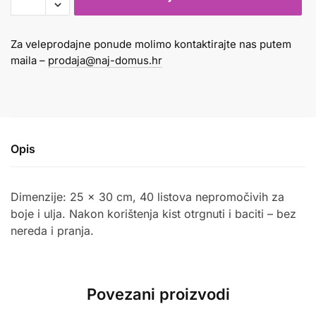
papirnata
ovalna
Za veleprodajne ponude molimo kontaktirajte nas putem
40
maila –
prodaja@naj-domus.hr
listova
količina
Opis
Dimenzije: 25 x 30 cm, 40 listova nepromočivih za
boje i ulja. Nakon korištenja kist otrgnuti i baciti – bez
nereda i pranja.
Povezani proizvodi