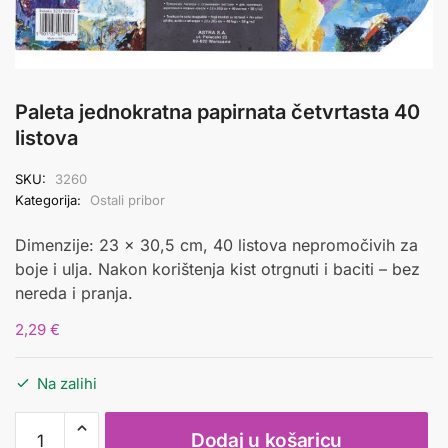
Paleta jednokratna papirnata četvrtasta 40
listova
SKU:
3260
Kategorija:
Ostali pribor
Dimenzije: 23 x 30,5 cm, 40 listova nepromočivih za
boje i ulja. Nakon korištenja kist otrgnuti i baciti – bez
nereda i pranja.
2,29
€
Na zalihi
Paleta
Dodaj u košaricu
jednokratna