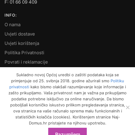
F: 01 66 09 409
INFO:
O nama
Uvjeti dostave
Uvjeti korištenja
Politika Privatnosti
Povrati i reklamacije
Kontakt
Sukladno novoj Općoj uredbi o zaštiti podataka koja se
primjenjuje od 25. svibnja 2018. godine ažurirali smo
Politiku
MOJ RAČUN:
privatnosti
kako bismo olakšali razumijevanje koje informacije i
zašto prikupljamo. Vaša privatnost nam je važna pa prikupljamo
Moje narudžbe
podatke potrebne isključivo za online naručivanje. Da bismo
Kako naručiti
poboljšali korisničko iskustvo prilikom pregledavanja stranica,
ova stranica na vaše računalo sprema malu funkcionalnih i
Način plaćanja
statističkih kolačića (cookies). Korištenjem stranice Naj-
Garancija kvalitete
Domus.hr pristajete na njihovu upotrebu.
Košarica
Razumijem