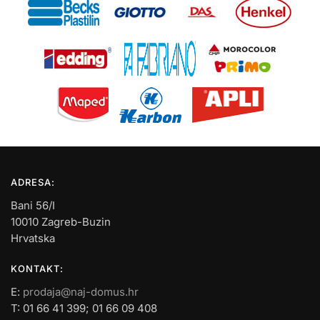
ADRESA:
Bani 56/I
10010 Zagreb-Buzin
Hrvatska
KONTAKT:
E:
prodaja@naj-domus.hr
T: 01 66 41 399; 01 66 09 408