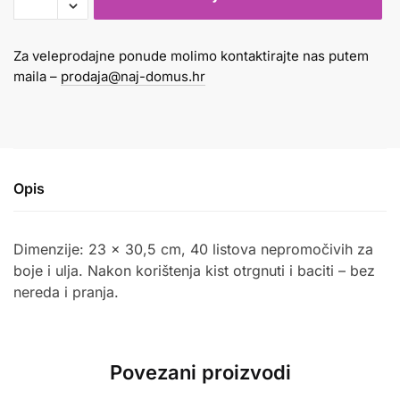
papirnata
četvrtasta
Za veleprodajne ponude molimo kontaktirajte nas putem
40
maila –
prodaja@naj-domus.hr
listova
količina
Opis
Dimenzije: 23 x 30,5 cm, 40 listova nepromočivih za
boje i ulja. Nakon korištenja kist otrgnuti i baciti – bez
nereda i pranja.
Povezani proizvodi