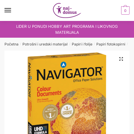
Skip
Skip
to
to
0
navigation
content
LIDER U PONUDI HOBBY ART PROGRAMA I LIKOVNOG
MATERIJALA
Početna
Potrošni i uredski materijal
Papiri i folije
Papiri fotokopirni
Pa
/
/
/
/