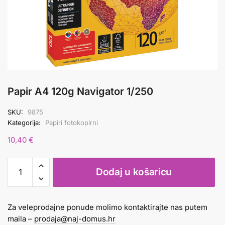
Papir A4 120g Navigator 1/250
SKU:
9875
Kategorija:
Papiri fotokopirni
10,40
€
Papir
Dodaj u košaricu
A4
120g
Navigator
Za veleprodajne ponude molimo kontaktirajte nas putem
1/250
maila –
prodaja@naj-domus.hr
količina