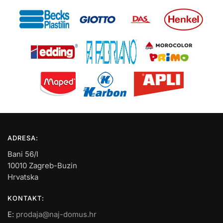
ADRESA:
Bani 56/I
10010 Zagreb-Buzin
Hrvatska
KONTAKT:
E:
prodaja@naj-domus.hr