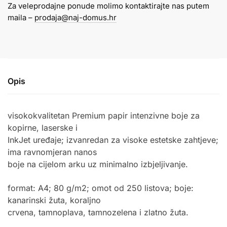
Za veleprodajne ponude molimo kontaktirajte nas putem
intenzivne
maila –
prodaja@naj-domus.hr
boje
količina
Opis
visokokvalitetan Premium papir intenzivne boje za
kopirne, laserske i
InkJet uređaje; izvanredan za visoke estetske zahtjeve;
ima ravnomjeran nanos
boje na cijelom arku uz minimalno izbjeljivanje.
format: A4; 80 g/m2; omot od 250 listova; boje:
kanarinski žuta, koraljno
crvena, tamnoplava, tamnozelena i zlatno žuta.