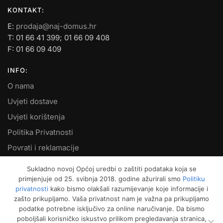
KONTAKT:
E:
prodaja@naj-domus.hr
T: 01 66 41 399; 01 66 09 408
F: 01 66 09 409
INFO:
O nama
Uvjeti dostave
Uvjeti korištenja
Politika Privatnosti
Povrati i reklamacije
Kontakt
Sukladno novoj Općoj uredbi o zaštiti podataka koja se
primjenjuje od 25. svibnja 2018. godine ažurirali smo
Politiku
MOJ RAČUN:
privatnosti
kako bismo olakšali razumijevanje koje informacije i
zašto prikupljamo. Vaša privatnost nam je važna pa prikupljamo
Moje narudžbe
podatke potrebne isključivo za online naručivanje. Da bismo
Kako naručiti
poboljšali korisničko iskustvo prilikom pregledavanja stranica,