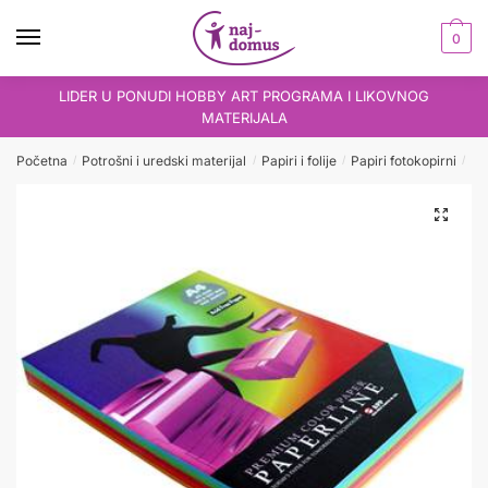
Skip
Skip
to
to
0
navigation
content
LIDER U PONUDI HOBBY ART PROGRAMA I LIKOVNOG
MATERIJALA
Početna
Potrošni i uredski materijal
Papiri i folije
Papiri fotokopirni
Pa
/
/
/
/