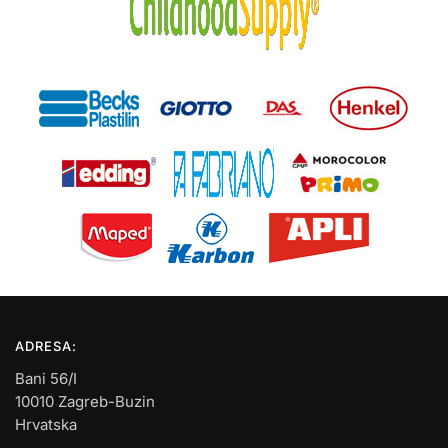
ADRESA:
Bani 56/I
10010 Zagreb-Buzin
Hrvatska