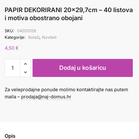
PAPIR DEKORIRANI 20×29,7cm – 40 listova
i motiva obostrano obojani
SKU:
04020128
Kategorije:
Kolaži
,
Noviteti
4,50
€
PAPIR
Dodaj u košaricu
DEKORIRANI
20x29,7cm
-
Za veleprodajne ponude molimo kontaktirajte nas putem
40
maila –
prodaja@naj-domus.hr
listova
i
motiva
obostrano
obojani
Opis
količina