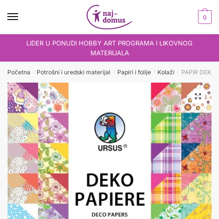
Skip
Skip
to
to
0
navigation
content
LIDER U PONUDI HOBBY ART PROGRAMA I LIKOVNOG
MATERIJALA
Početna
Potrošni i uredski materijal
Papiri i folije
Kolaži
PAPIR DEKORI
/
/
/
/