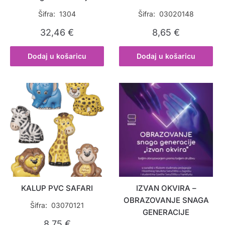
Šifra: 1304
Šifra: 03020148
32,46
€
8,65
€
Dodaj u košaricu
Dodaj u košaricu
KALUP PVC SAFARI
IZVAN OKVIRA –
OBRAZOVANJE SNAGA
Šifra: 03070121
GENERACIJE
8,75
€