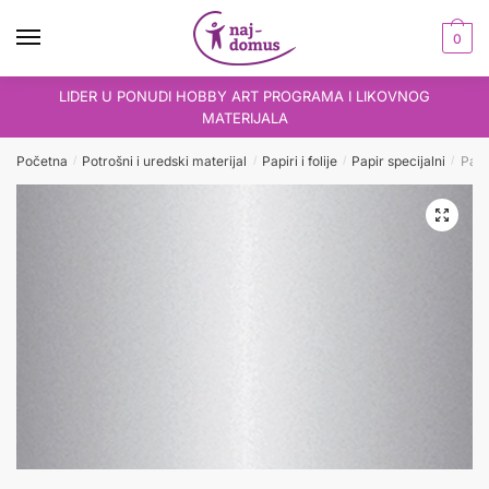
Skip
Skip
to
to
0
navigation
content
LIDER U PONUDI HOBBY ART PROGRAMA I LIKOVNOG
MATERIJALA
Početna
Potrošni i uredski materijal
Papiri i folije
Papir specijalni
Papi
/
/
/
/