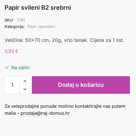
Papir svileni B2 srebrni
SKU:
7781
Kategorija:
Papir specijalni
Veličina: 50×70 cm, 20g, vrlo tanak. Cijena za 1 list.
0,93
€
Na zalihi
Papir
Dodaj u košaricu
svileni
B2
srebrni
Za veleprodajne ponude molimo kontaktirajte nas putem
količina
maila –
prodaja@naj-domus.hr