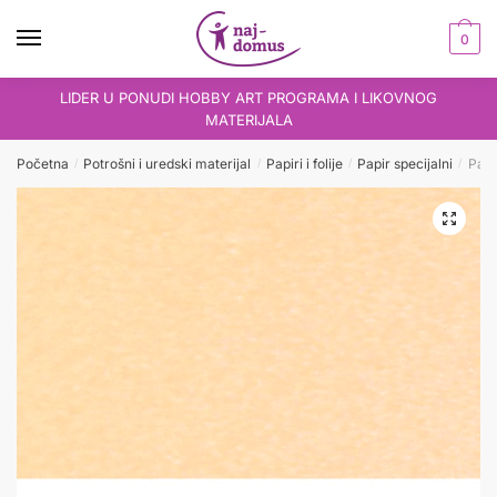
Skip
Skip
to
to
0
navigation
content
LIDER U PONUDI HOBBY ART PROGRAMA I LIKOVNOG
MATERIJALA
Početna
Potrošni i uredski materijal
Papiri i folije
Papir specijalni
Papi
/
/
/
/