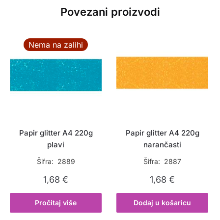
Povezani proizvodi
Nema na zalihi
Papir glitter A4 220g
Papir glitter A4 220g
plavi
narančasti
Šifra: 2889
Šifra: 2887
1,68
€
1,68
€
Pročitaj više
Dodaj u košaricu