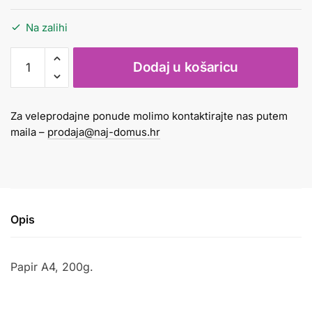
Na zalihi
Papir
Dodaj u košaricu
svjetlucavi
A4
200g
Za veleprodajne ponude molimo kontaktirajte nas putem
boja
maila –
prodaja@naj-domus.hr
breskve
količina
Opis
Papir A4, 200g.