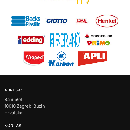
ADRESA:
Bani 56/I
10010 Zagreb-Buzin
Hrvatska
KONTAKT: