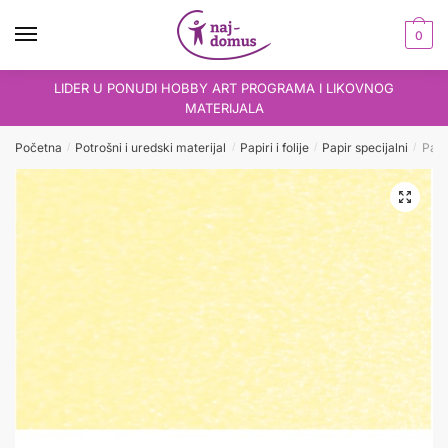
Skip
Skip
to
to
0
navigation
content
LIDER U PONUDI HOBBY ART PROGRAMA I LIKOVNOG
MATERIJALA
Početna
Potrošni i uredski materijal
Papiri i folije
Papir specijalni
Papi
/
/
/
/