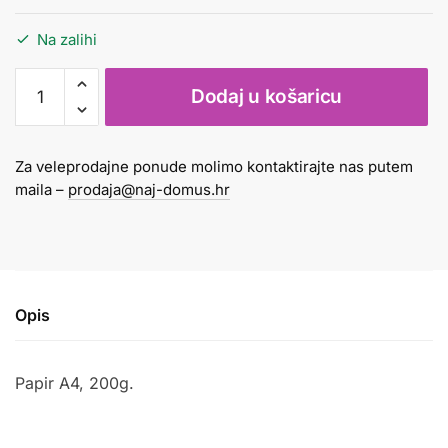
Na zalihi
Papir
Dodaj u košaricu
svjetlucavi
A4
200g
Za veleprodajne ponude molimo kontaktirajte nas putem
vanilija
maila –
prodaja@naj-domus.hr
količina
Opis
Papir A4, 200g.