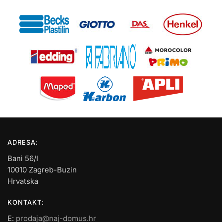
ADRESA:
Bani 56/I
10010 Zagreb-Buzin
Hrvatska
KONTAKT:
E:
prodaja@naj-domus.hr