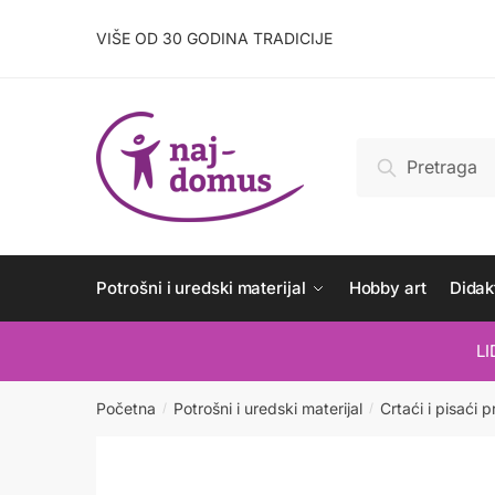
Skip
Skip
to
to
VIŠE OD 30 GODINA TRADICIJE
navigation
content
Pretraži:
Pretraži
Potrošni i uredski materijal
Hobby art
Didakt
L
Početna
Potrošni i uredski materijal
Crtaći i pisaći p
/
/