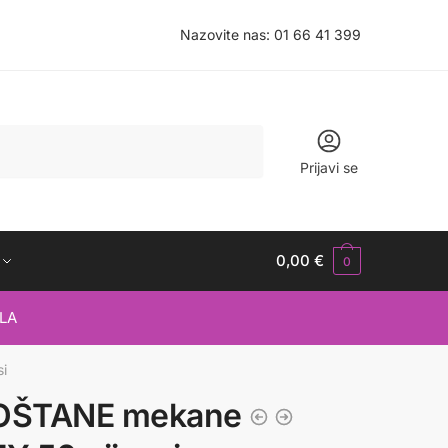
Nazovite nas:
01 66 41 399
Prijavi se
0,00
€
0
LA
i
OŠTANE mekane