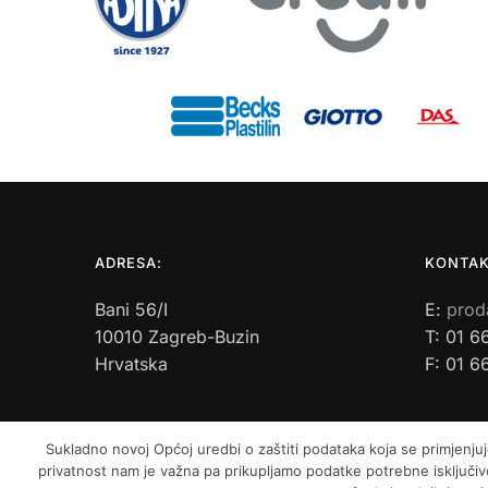
ADRESA:
KONTAK
Bani 56/I
E:
prod
10010 Zagreb-Buzin
T: 01 6
Hrvatska
F: 01 6
Sukladno novoj Općoj uredbi o zaštiti podataka koja se primjenjuj
privatnost nam je važna pa prikupljamo podatke potrebne isključivo