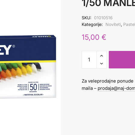
1/50 MANLE
SKU:
01010516
Kategorije:
Noviteti
,
Paste
15,00
€
PASTELE
VOŠTANE
mekane
1/50
Za veleprodajne ponude 
MANLEY
maila –
prodaja@naj-dom
50
nijansi
količina