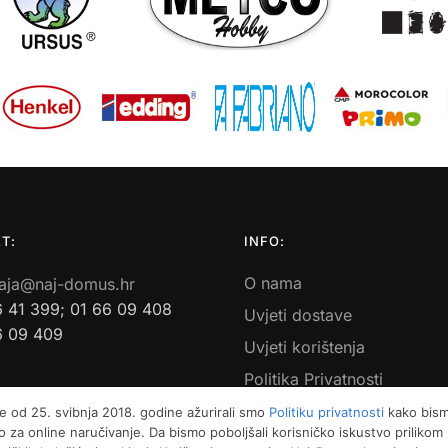
T:
INFO:
O nama
aja@naj-domus.hr
6 41 399; 01 66 09 408
Uvjeti dostave
6 09 409
Uvjeti korištenja
Politika Privatnosti
Povrati i reklamacije
e od 25. svibnja 2018. godine ažurirali smo
Politiku privatnosti
kako bismo
 za online naručivanje. Da bismo poboljšali korisničko iskustvo priliko
Kontakt