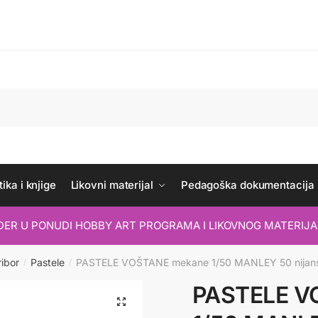
ika i knjige
Likovni materijal
Pedagoška dokumentacija
IDER U PONUDI HOBBY ART PROGRAMA I LIKOVNOG MATERIJA
ribor
Pastele
PASTELE VOŠTANE mekane 1/50 MANLEY 50 nijans
/
/
PASTELE V