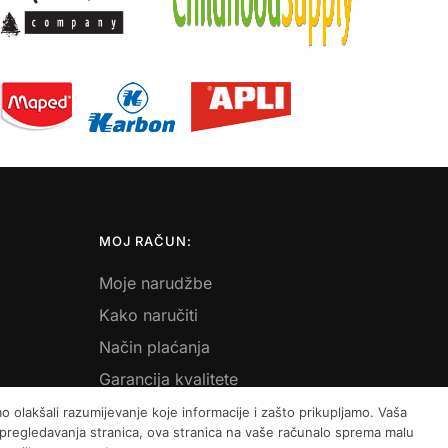
MOJ RAČUN:
Moje narudžbe
Kako naručiti
Način plaćanja
Garancija kvalitete
Košarica
 olakšali razumijevanje koje informacije i zašto prikupljamo. Vaša
m pregledavanja stranica, ova stranica na vaše računalo sprema malu