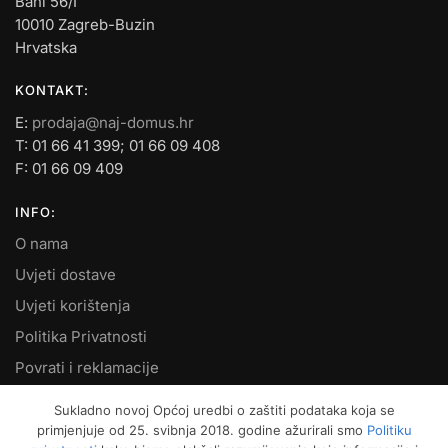
Bani 56/I
10010 Zagreb-Buzin
Hrvatska
KONTAKT:
E:
prodaja@naj-domus.hr
T: 01 66 41 399; 01 66 09 408
F: 01 66 09 409
INFO:
O nama
Uvjeti dostave
Uvjeti korištenja
Politika Privatnosti
Povrati i reklamacije
Kontakt
Sukladno novoj Općoj uredbi o zaštiti podataka koja se
primjenjuje od 25. svibnja 2018. godine ažurirali smo
Politiku
MOJ RAČUN: