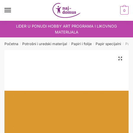
Skip
Skip
to
to
0
navigation
content
LIDER U PONUDI HOBBY ART PROGRAMA I LIKOVNOG
MATERIJALA
Početna
Potrošni i uredski materijal
Papiri i folije
Papir specijalni
Paus
/
/
/
/