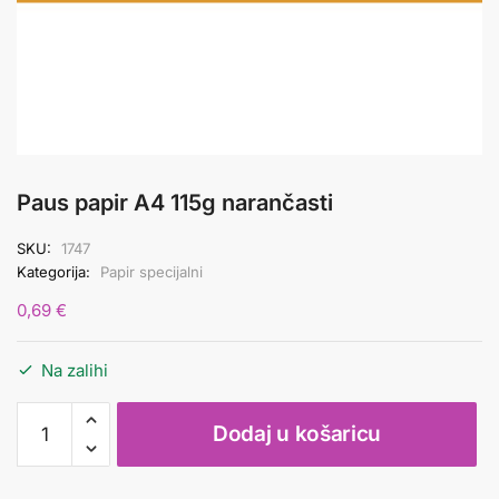
Paus papir A4 115g narančasti
SKU:
1747
Kategorija:
Papir specijalni
0,69
€
Na zalihi
Paus
Dodaj u košaricu
papir
A4
115g