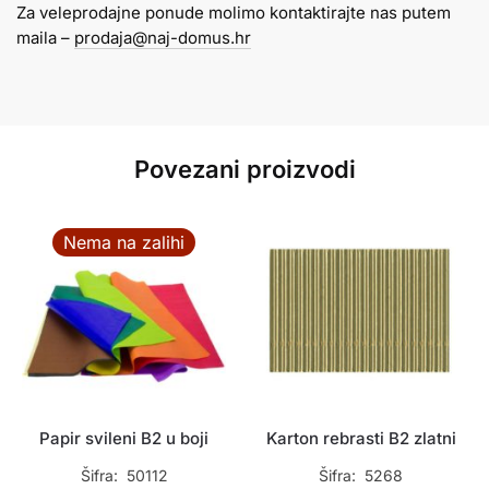
Za veleprodajne ponude molimo kontaktirajte nas putem
narančasti
maila –
prodaja@naj-domus.hr
količina
Povezani proizvodi
Nema na zalihi
Papir svileni B2 u boji
Karton rebrasti B2 zlatni
Šifra: 50112
Šifra: 5268