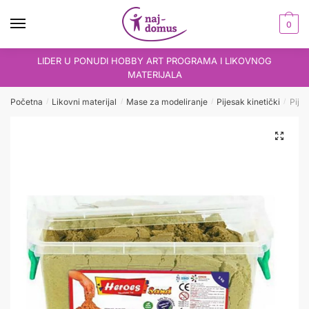
Skip
Skip
to
to
0
navigation
content
LIDER U PONUDI HOBBY ART PROGRAMA I LIKOVNOG
MATERIJALA
Početna
Likovni materijal
Mase za modeliranje
Pijesak kinetički
Pije
/
/
/
/