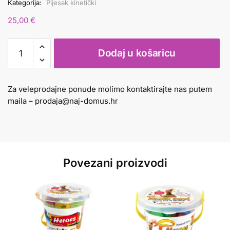
Kategorija:
Pijesak kinetički
25,00
€
Pijesak
Dodaj u košaricu
za
modeliranje
5kg
Za veleprodajne ponude molimo kontaktirajte nas putem
HEROES
maila –
prodaja@naj-domus.hr
natur
količina
Povezani proizvodi