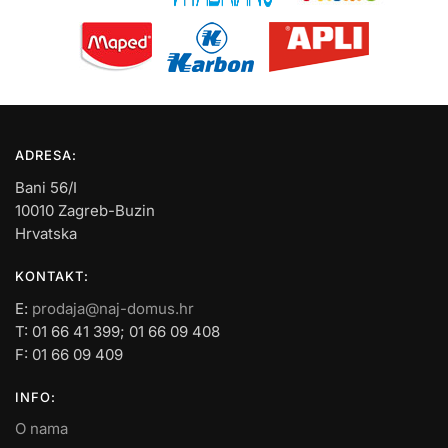
ADRESA:
Bani 56/I
10010 Zagreb-Buzin
Hrvatska
KONTAKT:
E:
prodaja@naj-domus.hr
T: 01 66 41 399; 01 66 09 408
F: 01 66 09 409
INFO:
O nama