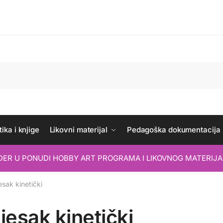
ika i knjige
Likovni materijal
Pedagoška dokumentacija
IDER U PONUDI HOBBY ART PROGRAMA I LIKOVNOG MATERIJA
esak kinetički
ijesak kinetički