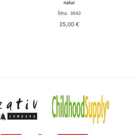
natur
Šifra: 3642
25,00
€