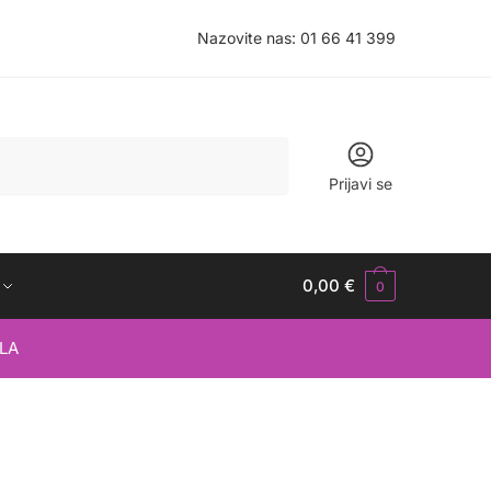
Nazovite nas:
01 66 41 399
Prijavi se
0,00
€
0
LA