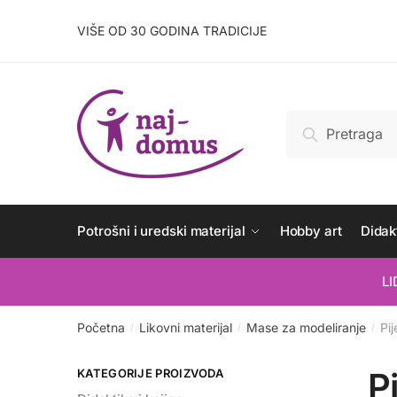
Skip
Skip
to
to
VIŠE OD 30 GODINA TRADICIJE
navigation
content
Pretraži:
Pretraži
Potrošni i uredski materijal
Hobby art
Didakt
L
Početna
Likovni materijal
Mase za modeliranje
Pij
/
/
/
P
KATEGORIJE PROIZVODA