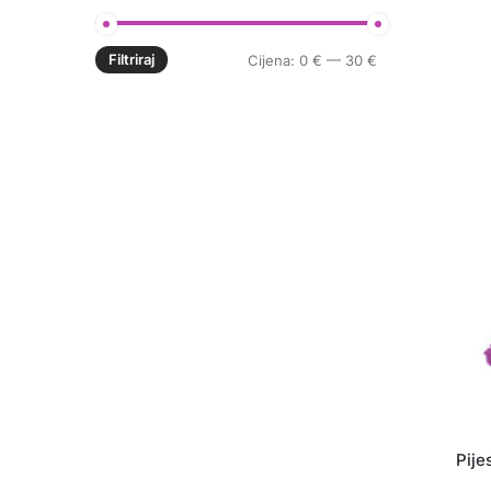
Filtriraj
Min
Maks
Cijena:
0 €
—
30 €
cijena
cijena
Pije