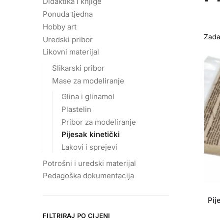
Didaktika i knjige
Ponuda tjedna
Hobby art
Uredski pribor
Likovni materijal
Slikarski pribor
Mase za modeliranje
Glina i glinamol
Plastelin
Pribor za modeliranje
Pijesak kinetički
Lakovi i sprejevi
Potrošni i uredski materijal
Pedagoška dokumentacija
Pij
FILTRIRAJ PO CIJENI