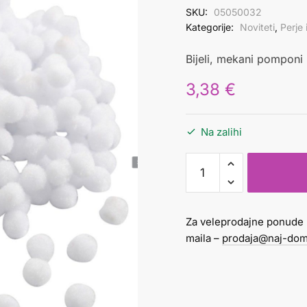
SKU:
05050032
Kategorije:
Noviteti
,
Perje
Bijeli, mekani pompon
3,38
€
Na zalihi
Pomponi
10
mm
bijeli
Za veleprodajne ponude 
1/450
maila –
prodaja@naj-dom
količina