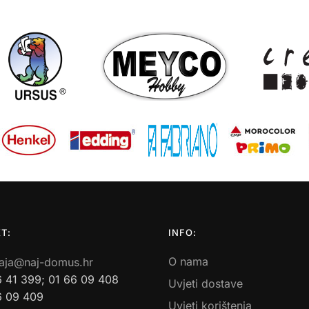
T:
INFO:
O nama
aja@naj-domus.hr
6 41 399; 01 66 09 408
Uvjeti dostave
6 09 409
Uvjeti korištenja