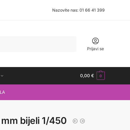
Nazovite nas:
01 66 41 399
Prijavi se
0,00
€
0
LA
mm bijeli 1/450