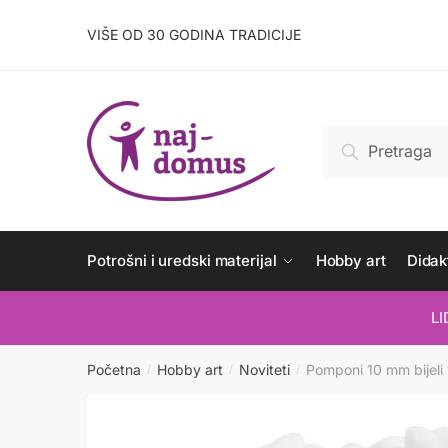
Skip
Skip
to
to
VIŠE OD 30 GODINA TRADICIJE
navigation
content
Pretraži:
Pretraži
Potrošni i uredski materijal
Hobby art
Didakt
L
Početna
Hobby art
Noviteti
Pomponi 10 mm bijeli
/
/
/