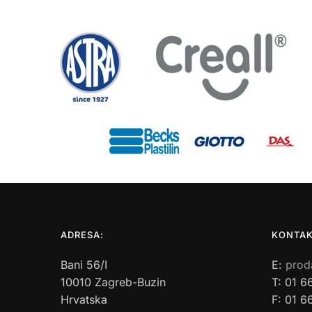
ADRESA:
KONTAK
Bani 56/I
E:
prod
10010 Zagreb-Buzin
T: 01 6
Hrvatska
F: 01 6