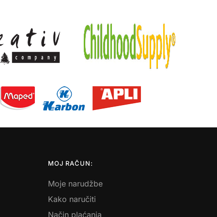
MOJ RAČUN:
Moje narudžbe
Kako naručiti
Način plaćanja