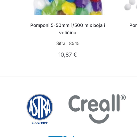
Pomponi 5-50mm 1/500 mix boja i
Pom
veličina
Šifra: 8545
10,87
€