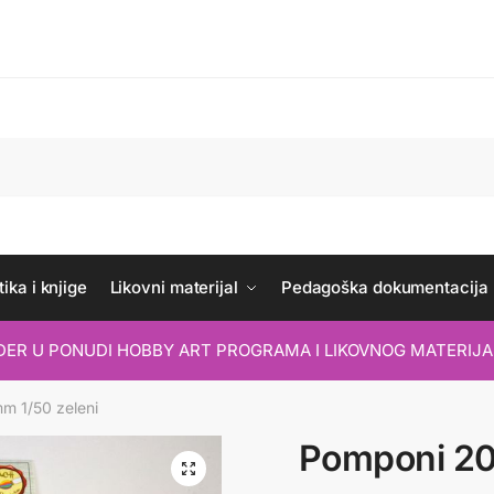
ika i knjige
Likovni materijal
Pedagoška dokumentacija
IDER U PONUDI HOBBY ART PROGRAMA I LIKOVNOG MATERIJA
m 1/50 zeleni
Pomponi 20