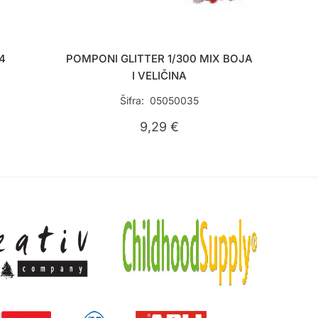
24
POMPONI GLITTER 1/300 MIX BOJA
I VELIČINA
Šifra: 05050035
9,29
€