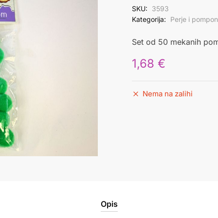
SKU:
3593
Kategorija:
Perje i pompon
Set od 50 mekanih pomp
1,68
€
Nema na zalihi
Opis