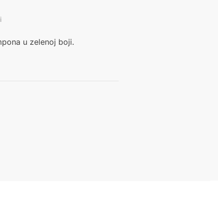
i
ona u zelenoj boji.