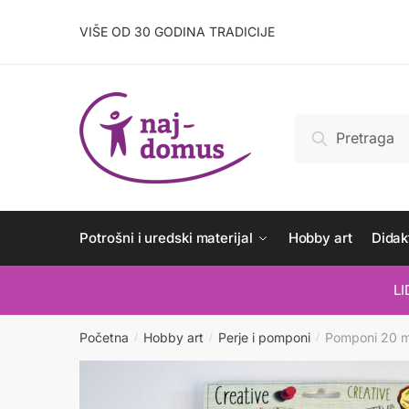
Skip
Skip
to
to
VIŠE OD 30 GODINA TRADICIJE
navigation
content
Pretraži:
Pretraži
Potrošni i uredski materijal
Hobby art
Didakt
L
Početna
Hobby art
Perje i pomponi
Pomponi 20 m
/
/
/