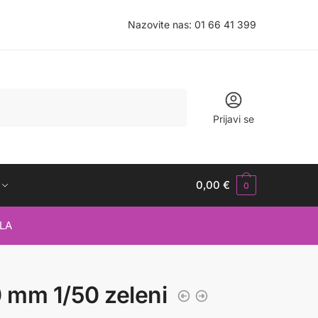
Nazovite nas:
01 66 41 399
Prijavi se
0,00
€
0
LA
 mm 1/50 zeleni