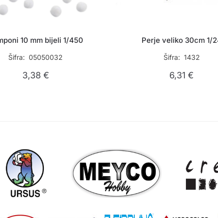
poni 10 mm bijeli 1/450
Perje veliko 30cm 1/
Šifra: 05050032
Šifra: 1432
3,38
€
6,31
€