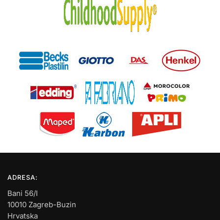
ADRESA:
Bani 56/I
10010 Zagreb-Buzin
Hrvatska