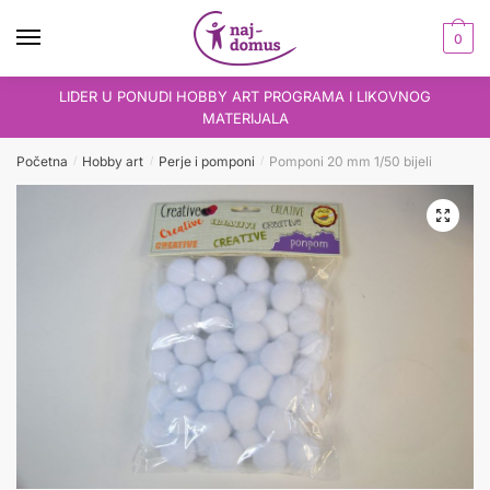
Skip
Skip
to
to
0
navigation
content
LIDER U PONUDI HOBBY ART PROGRAMA I LIKOVNOG
MATERIJALA
Početna
Hobby art
Perje i pomponi
Pomponi 20 mm 1/50 bijeli
/
/
/