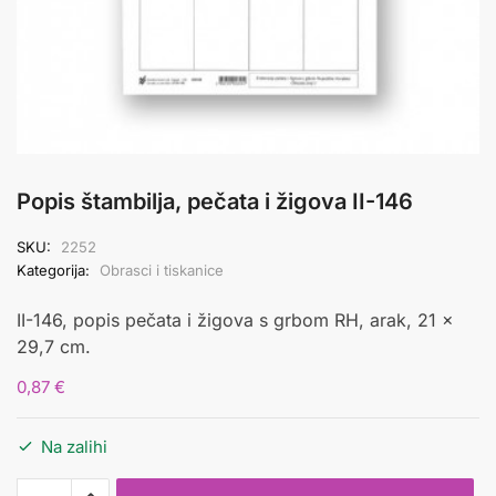
Popis štambilja, pečata i žigova II-146
SKU:
2252
Kategorija:
Obrasci i tiskanice
II-146, popis pečata i žigova s grbom RH, arak, 21 x
29,7 cm.
0,87
€
Na zalihi
Popis