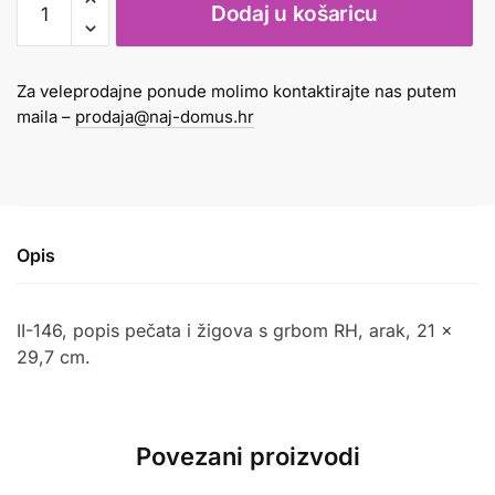
Dodaj u košaricu
štambilja,
pečata
i
Za veleprodajne ponude molimo kontaktirajte nas putem
žigova
maila –
prodaja@naj-domus.hr
II-
146
količina
Opis
II-146, popis pečata i žigova s grbom RH, arak, 21 x
29,7 cm.
Povezani proizvodi