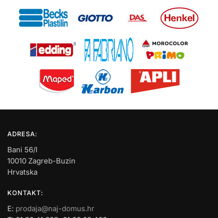
ADRESA:
Bani 56/I
10010 Zagreb-Buzin
Hrvatska
KONTAKT:
E:
prodaja@naj-domus.hr