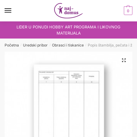
Skip
Skip
to
to
0
navigation
content
LIDER U PONUDI HOBBY ART PROGRAMA I LIKOVNOG
MATERIJALA
Početna
Uredski pribor
Obrasci i tiskanice
Popis štambilja, pečata i žig
/
/
/