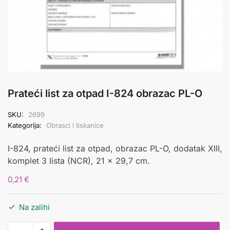
Prateći list za otpad I-824 obrazac PL-O
SKU:
2699
Kategorija:
Obrasci i tiskanice
I-824, prateći list za otpad, obrazac PL-O, dodatak XIII,
komplet 3 lista (NCR), 21 x 29,7 cm.
0,21
€
Na zalihi
Prateći