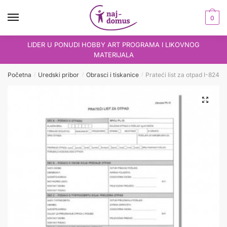
Skip
Skip
to
to
0
navigation
content
LIDER U PONUDI HOBBY ART PROGRAMA I LIKOVNOG
MATERIJALA
Početna
Uredski pribor
Obrasci i tiskanice
Prateći list za otpad I-824 
/
/
/