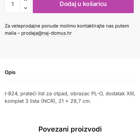
Dodaj u košaricu
list
za
otpad
Za veleprodajne ponude molimo kontaktirajte nas putem
I-
maila –
prodaja@naj-domus.hr
824
obrazac
PL-
O
količina
Opis
I-824, prateći list za otpad, obrazac PL-O, dodatak XIII,
komplet 3 lista (NCR), 21 x 29,7 cm.
Povezani proizvodi