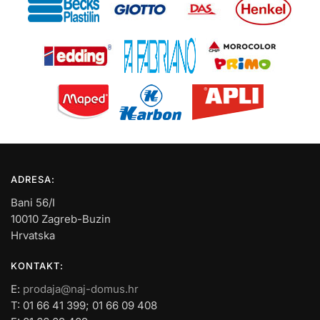
ADRESA:
Bani 56/I
10010 Zagreb-Buzin
Hrvatska
KONTAKT:
E:
prodaja@naj-domus.hr
T: 01 66 41 399; 01 66 09 408