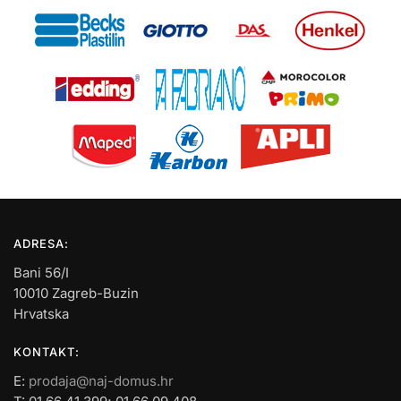
ADRESA:
Bani 56/I
10010 Zagreb-Buzin
Hrvatska
KONTAKT:
E:
prodaja@naj-domus.hr