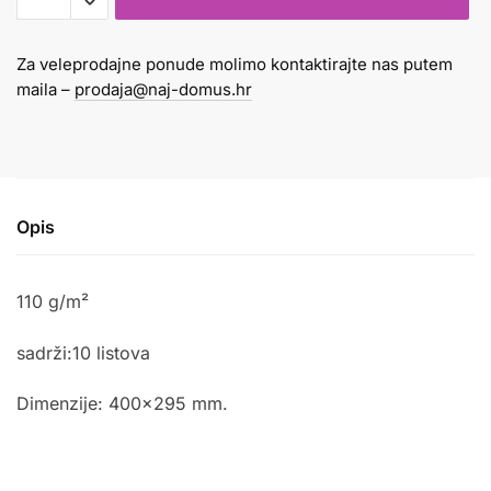
br.5
količina
Za veleprodajne ponude molimo kontaktirajte nas putem
maila –
prodaja@naj-domus.hr
Opis
110 g/m²
sadrži:10 listova
Dimenzije:
400×295
mm.