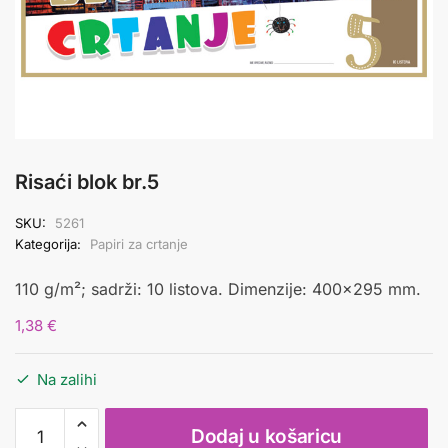
Risaći blok br.5
SKU:
5261
Kategorija:
Papiri za crtanje
110 g/m²; sadrži: 10 listova. Dimenzije: 400×295 mm.
1,38
€
Na zalihi
Risaći
Dodaj u košaricu
blok