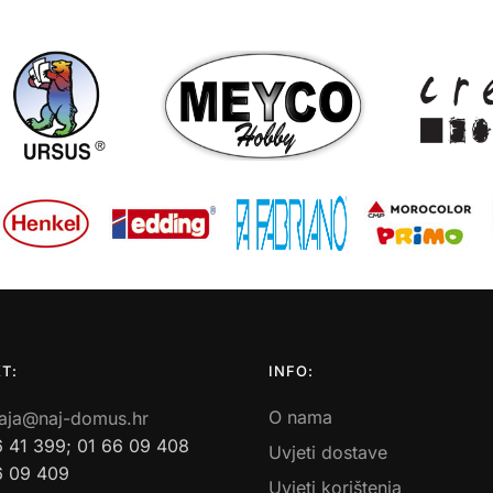
T:
INFO:
O nama
aja@naj-domus.hr
6 41 399; 01 66 09 408
Uvjeti dostave
6 09 409
Uvjeti korištenja