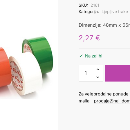
SKU:
2161
Kategorija:
Ljepljive trake
Dimenzije: 48mm x 66m.
2,27
€
Na zalihi
Selotejp
48/66
u
boji
Za veleprodajne ponude 
bijeli
maila –
prodaja@naj-dom
količina