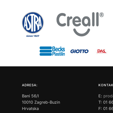
ADRESA:
KONTAK
Bani 56/I
E:
prod
10010 Zagreb-Buzin
T: 01 6
Hrvatska
F: 01 6