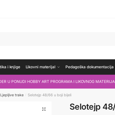
ika i knjige
Likovni materijal
Pedagoška dokumentacija
IDER U PONUDI HOBBY ART PROGRAMA I LIKOVNOG MATERIJA
Ljepljive trake
Selotejp 48/66 u boji bijeli
/
Selotejp 48/