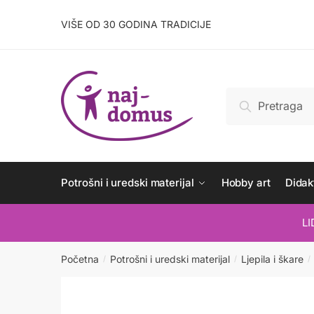
Skip
Skip
to
to
VIŠE OD 30 GODINA TRADICIJE
navigation
content
Pretraži:
Pretraži
Potrošni i uredski materijal
Hobby art
Didakt
L
Početna
Potrošni i uredski materijal
Ljepila i škare
/
/
/