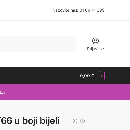
Nazovite nas:
01 66 41 399
Prijavi se
0,00
€
0
LA
66 u boji bijeli