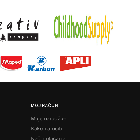
MOJ RAČUN:
Moje narudžbe
Kako naručiti
Način plaćanja