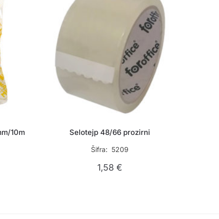
mm/10m
Selotejp 48/66 prozirni
Šifra: 5209
1,58
€