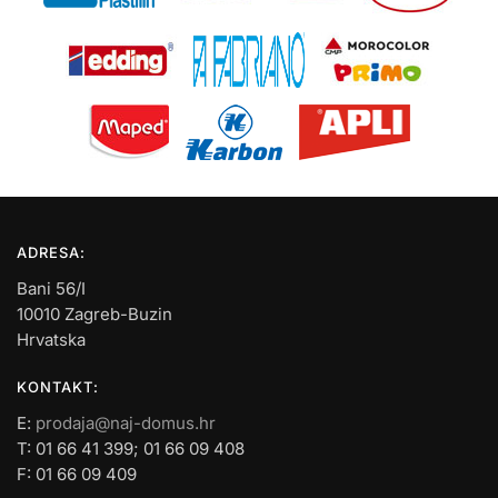
ADRESA:
Bani 56/I
10010 Zagreb-Buzin
Hrvatska
KONTAKT:
E:
prodaja@naj-domus.hr
T: 01 66 41 399; 01 66 09 408
F: 01 66 09 409