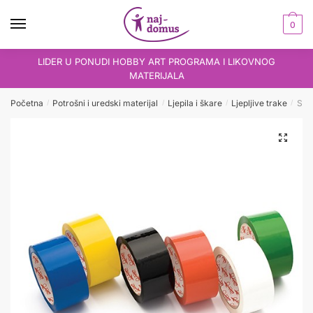
Skip
Skip
to
to
0
navigation
content
LIDER U PONUDI HOBBY ART PROGRAMA I LIKOVNOG
MATERIJALA
Početna
Potrošni i uredski materijal
Ljepila i škare
Ljepljive trake
Selo
/
/
/
/