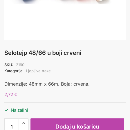
Selotejp 48/66 u boji crveni
SKU:
2160
Kategorija:
Ljepljive trake
Dimenzije: 48mm x 66m. Boja: crvena.
2,72
€
Na zalihi
Selotejp
Dodaj u košaricu
48/66