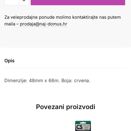
u
boji
Za veleprodajne ponude molimo kontaktirajte nas putem
crveni
maila –
prodaja@naj-domus.hr
količina
Opis
Dimenzije: 48mm x 66m. Boja: crvena.
Povezani proizvodi