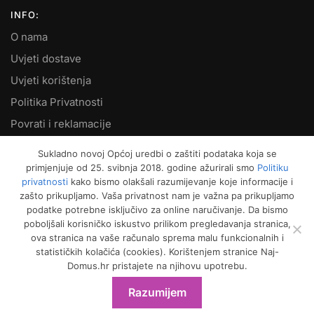
INFO:
O nama
Uvjeti dostave
Uvjeti korištenja
Politika Privatnosti
Povrati i reklamacije
Kontakt
Sukladno novoj Općoj uredbi o zaštiti podataka koja se
primjenjuje od 25. svibnja 2018. godine ažurirali smo
Politiku
MOJ RAČUN:
privatnosti
kako bismo olakšali razumijevanje koje informacije i
zašto prikupljamo. Vaša privatnost nam je važna pa prikupljamo
Moje narudžbe
podatke potrebne isključivo za online naručivanje. Da bismo
Kako naručiti
poboljšali korisničko iskustvo prilikom pregledavanja stranica,
ova stranica na vaše računalo sprema malu funkcionalnih i
Način plaćanja
statističkih kolačića (cookies). Korištenjem stranice Naj-
Garancija kvalitete
Domus.hr pristajete na njihovu upotrebu.
Košarica
Razumijem